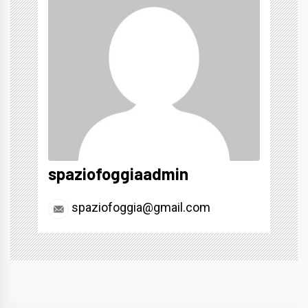
spaziofoggiaadmin
spaziofoggia@gmail.com