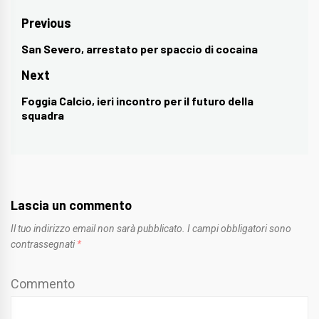
Navigazione
Previous
articoli
San Severo, arrestato per spaccio di cocaina
Previous
post:
Next
Foggia Calcio, ieri incontro per il futuro della
Next
squadra
post:
Lascia un commento
Il tuo indirizzo email non sarà pubblicato.
I campi obbligatori sono
contrassegnati
*
Commento