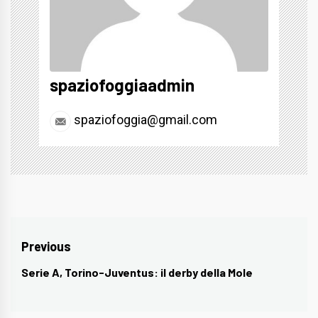
spaziofoggiaadmin
spaziofoggia@gmail.com
Navigazione
Previous
articoli
Serie A, Torino-Juventus: il derby della Mole
Previous
post: