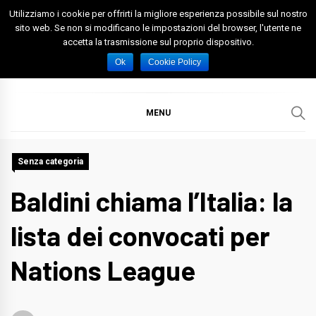
Skip
Utilizziamo i cookie per offrirti la migliore esperienza possibile sul nostro
to
sito web. Se non si modificano le impostazioni del browser, l'utente ne
accetta la trasmissione sul proprio dispositivo.
content
Spazio Foggia
Foggia News Calcio Eventi e Attività nella Capitanata
Ok
Cookie Policy
MENU
Senza categoria
Baldini chiama l’Italia: la
lista dei convocati per
Nations League