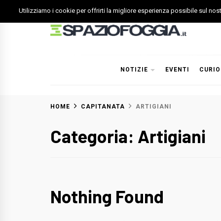
Skip
Utilizziamo i cookie per offrirti la migliore esperienza possibile sul no
to
content
Spazio Foggia
Foggia News Calcio Eventi e Attività nella Capitanata
NOTIZIE
EVENTI
CURIO
HOME
CAPITANATA
ARTIGIANI
Categoria: Artigiani
Nothing Found