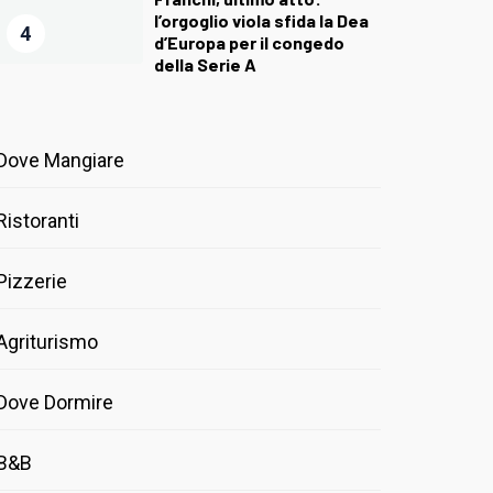
l’orgoglio viola sfida la Dea
4
d’Europa per il congedo
della Serie A
Dove Mangiare
Ristoranti
Pizzerie
Agriturismo
Dove Dormire
B&B