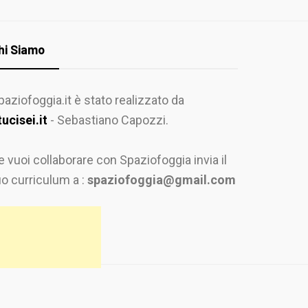
hi Siamo
paziofoggia.it è stato realizzato da
tucisei.it
- Sebastiano Capozzi.
e vuoi collaborare con Spaziofoggia invia il
uo curriculum a :
spaziofoggia@gmail.com