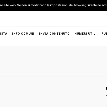
stro sito web. Se non si modificano le impostazioni del browser, l'utente ne acc
SITÀ
INFO COMUNI
INVIA CONTENUTO
NUMERI UTILI
PU