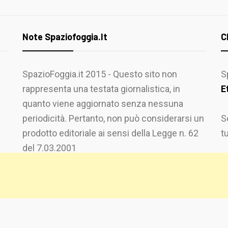
Note Spaziofoggia.it
C
SpazioFoggia.it 2015 - Questo sito non
S
rappresenta una testata giornalistica, in
E
quanto viene aggiornato senza nessuna
periodicità. Pertanto, non può considerarsi un
S
prodotto editoriale ai sensi della Legge n. 62
t
del 7.03.2001
 PRIME
BY
THEMEINWP
.