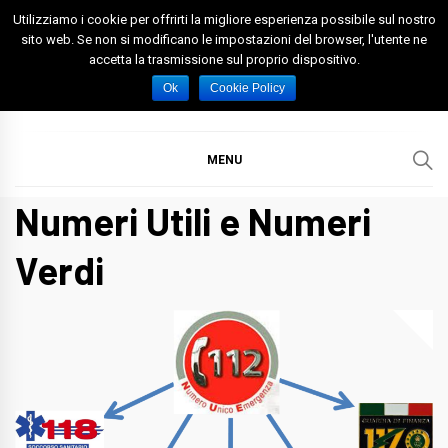
Skip
Utilizziamo i cookie per offrirti la migliore esperienza possibile sul nostro
to
sito web. Se non si modificano le impostazioni del browser, l'utente ne
accetta la trasmissione sul proprio dispositivo.
content
Spazio Foggia
Foggia News Calcio Eventi e Attività nella Capitanata
Ok
Cookie Policy
MENU
Numeri Utili e Numeri
Verdi