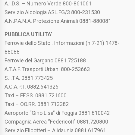
A.I.D.S. – Numero Verde 800-861061
Servizio Alcologia ASL.FG/3 800-231530
A.N.P.A.N.A. Protezione Animali 0881-880081
PUBBLICA UTILITA’
Ferrovie dello Stato . Informazioni (h 7-21) 1478-
88088
Ferrovie del Gargano 0881.725188
A.T.A.F. Trasporti Urbani 800-253663
S.I.T.A. 0881.773425
A.C.A.P.T. 0882.641326
Taxi – FF.SS. 0881.721600
Taxi – OO.RR. 0881.713382
Aeroporto “Gino Lisa” di Foggia 0881.610042
Compagnia Aerea “FedericoII” 0881.720800
Servizio Elicotteri – Alidaunia 0881.617961