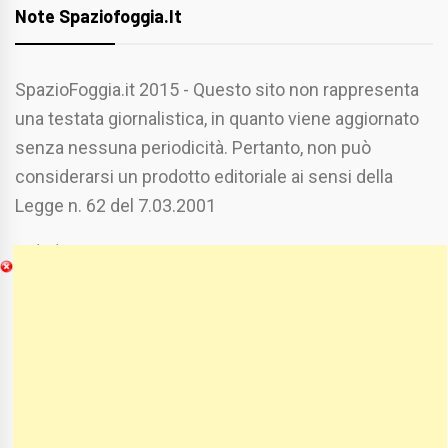
Note Spaziofoggia.it
SpazioFoggia.it 2015 - Questo sito non rappresenta
una testata giornalistica, in quanto viene aggiornato
senza nessuna periodicità. Pertanto, non può
considerarsi un prodotto editoriale ai sensi della
Legge n. 62 del 7.03.2001
Chi Siamo
Spaziofoggia.it è stato realizzato da
Etucisei.it
-
Sebastiano Capozzi.
Se vuoi collaborare con Spaziofoggia invia il tuo
curriculum a :
spaziofoggia@gmail.com