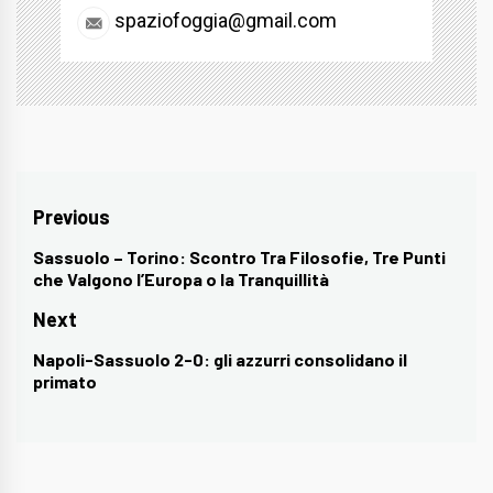
spaziofoggia@gmail.com
Navigazione
Previous
articoli
Sassuolo – Torino: Scontro Tra Filosofie, Tre Punti
Previous
che Valgono l’Europa o la Tranquillità
post:
Next
Napoli-Sassuolo 2-0: gli azzurri consolidano il
Next
primato
post: