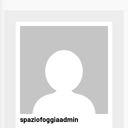
spaziofoggiaadmin