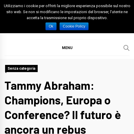
Skip
Utilizziamo i cookie per offrirti la migliore esperienza possibile sul nostro
to
sito web. Se non si modificano le impostazioni del browser, l'utente ne
accetta la trasmissione sul proprio dispositivo.
content
Spazio Foggia
Foggia News Calcio Eventi e Attività nella Capitanata
Ok
Cookie Policy
MENU
Senza categoria
Tammy Abraham:
Champions, Europa o
Conference? Il futuro è
ancora un rebus