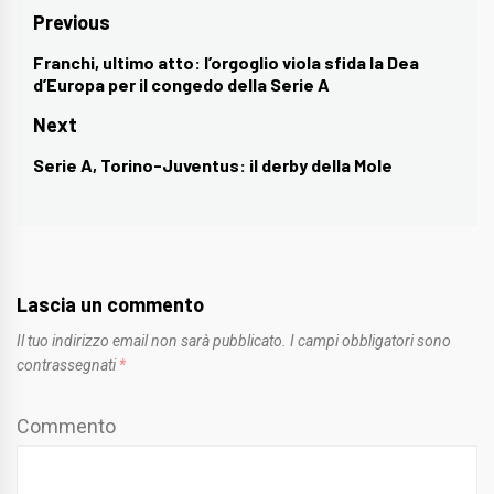
Navigazione
Previous
articoli
Franchi, ultimo atto: l’orgoglio viola sfida la Dea
Previous
d’Europa per il congedo della Serie A
post:
Next
Serie A, Torino-Juventus: il derby della Mole
Next
post:
Lascia un commento
Il tuo indirizzo email non sarà pubblicato.
I campi obbligatori sono
contrassegnati
*
Commento