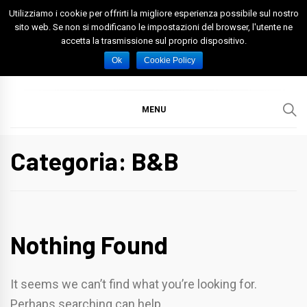
Skip
Utilizziamo i cookie per offrirti la migliore esperienza possibile sul nostro
to
sito web. Se non si modificano le impostazioni del browser, l'utente ne
accetta la trasmissione sul proprio dispositivo.
content
Spazio Foggia
Foggia News Calcio Eventi e Attività nella Capitanata
Ok
Cookie Policy
MENU
Categoria: B&B
Nothing Found
It seems we can’t find what you’re looking for.
Perhaps searching can help.