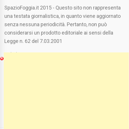
SpazioFoggia.it 2015 - Questo sito non rappresenta
una testata giornalistica, in quanto viene aggiornato
senza nessuna periodicità. Pertanto, non può
considerarsi un prodotto editoriale ai sensi della
Legge n. 62 del 7.03.2001
Chi Siamo
Spaziofoggia.it è stato realizzato da
Etucisei.it
-
Sebastiano Capozzi.
Se vuoi collaborare con Spaziofoggia invia il tuo
curriculum a :
spaziofoggia@gmail.com