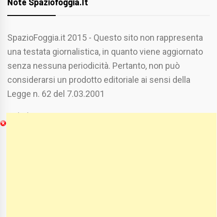
Note Spaziofoggia.it
SpazioFoggia.it 2015 - Questo sito non rappresenta
una testata giornalistica, in quanto viene aggiornato
senza nessuna periodicità. Pertanto, non può
considerarsi un prodotto editoriale ai sensi della
Legge n. 62 del 7.03.2001
Chi Siamo
Spaziofoggia.it è stato realizzato da
Etucisei.it
-
Sebastiano Capozzi.
Se vuoi collaborare con Spaziofoggia invia il tuo
curriculum a :
spaziofoggia@gmail.com