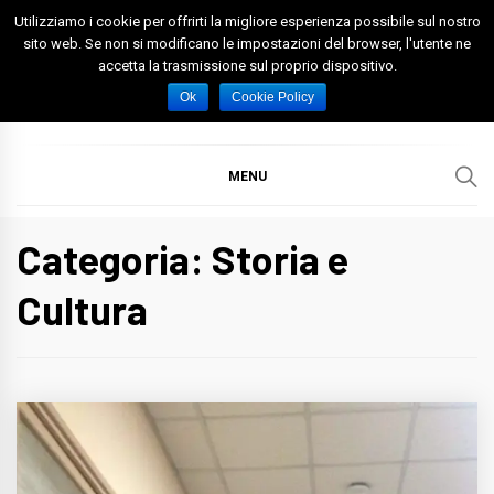
Skip
Utilizziamo i cookie per offrirti la migliore esperienza possibile sul nostro
to
sito web. Se non si modificano le impostazioni del browser, l'utente ne
accetta la trasmissione sul proprio dispositivo.
content
Spazio Foggia
Foggia News Calcio Eventi e Attività nella Capitanata
Ok
Cookie Policy
MENU
Categoria: Storia e
Cultura