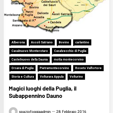
Alberona
Ascoli Satriano
Bovino
carlantino
Casalnuovo Monterotaro
Casalvecchio di Puglia
Castelnuovo della Daunia
motta montecorvino
Orsara di Puglia
Pietramontecorvino
Roseto Valfortore
Storia e Cultura
Volturara Appula
Volturino
Magici luoghi della Puglia, il
Subappennino Dauno
spaziofoggiaadmin
28 Febbraio 2016