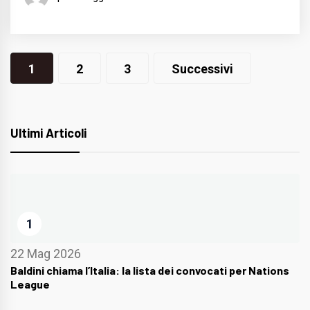
Navigazione
1
2
3
Successivi
articoli
Ultimi Articoli
1
22 Mag 2026
Baldini chiama l’Italia: la lista dei convocati per Nations
League