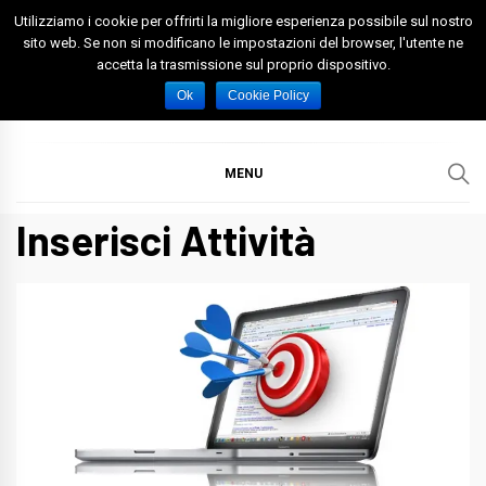
Skip
Utilizziamo i cookie per offrirti la migliore esperienza possibile sul nostro
to
sito web. Se non si modificano le impostazioni del browser, l'utente ne
accetta la trasmissione sul proprio dispositivo.
content
Spazio Foggia
Foggia News Calcio Eventi e Attività nella Capitanata
Ok
Cookie Policy
MENU
Inserisci Attività