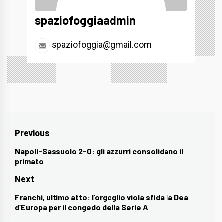
spaziofoggiaadmin
spaziofoggia@gmail.com
Navigazione
Previous
articoli
Napoli-Sassuolo 2-0: gli azzurri consolidano il
Previous
primato
post:
Next
Franchi, ultimo atto: l’orgoglio viola sfida la Dea
Next
d’Europa per il congedo della Serie A
post: