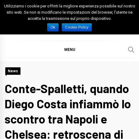
Skip
Utilizziamo i cookie per offrirti la migliore esperienza possibile sul nostro
to
sito web. Se non si modificano le impostazioni del browser, l'utente ne
accetta la trasmissione sul proprio dispositivo.
content
Spazio Foggia
Foggia News Calcio Eventi e Attività nella Capitanata
Ok
Cookie Policy
MENU
News
Conte-Spalletti, quando
Diego Costa infiammò lo
scontro tra Napoli e
Chelsea: retroscena di