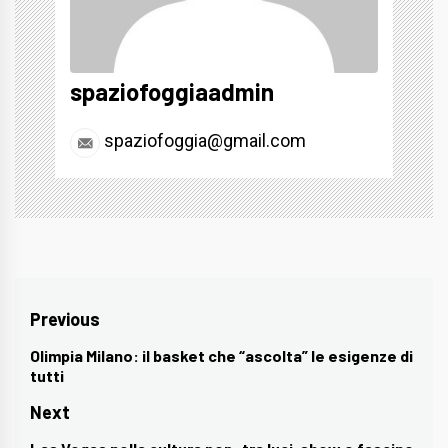
spaziofoggiaadmin
spaziofoggia@gmail.com
Navigazione
Previous
articoli
Olimpia Milano: il basket che “ascolta” le esigenze di
Previous
tutti
post:
Next