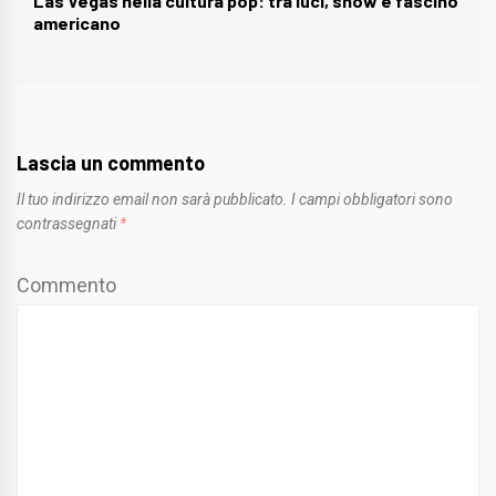
Las Vegas nella cultura pop: tra luci, show e fascino
Next
americano
post:
Lascia un commento
Il tuo indirizzo email non sarà pubblicato.
I campi obbligatori sono
contrassegnati
*
Commento