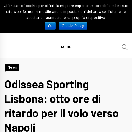
Skip
Utilizziamo i cookie per offrirti la migliore esperienza possibile sul nostro
to
sito web. Se non si modificano le impostazioni del browser, l'utente ne
accetta la trasmissione sul proprio dispositivo.
content
Spazio Foggia
Foggia News Calcio Eventi e Attività nella Capitanata
Ok
Cookie Policy
MENU
News
Odissea Sporting
Lisbona: otto ore di
ritardo per il volo verso
Napoli