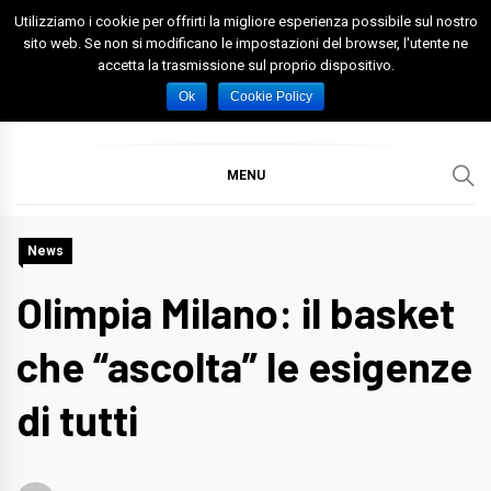
Skip
Utilizziamo i cookie per offrirti la migliore esperienza possibile sul nostro
to
sito web. Se non si modificano le impostazioni del browser, l'utente ne
accetta la trasmissione sul proprio dispositivo.
content
Spazio Foggia
Foggia News Calcio Eventi e Attività nella Capitanata
Ok
Cookie Policy
MENU
News
Olimpia Milano: il basket
che “ascolta” le esigenze
di tutti