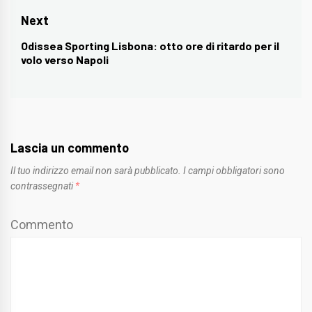
post:
Next
Odissea Sporting Lisbona: otto ore di ritardo per il
Next
volo verso Napoli
post:
Lascia un commento
Il tuo indirizzo email non sarà pubblicato.
I campi obbligatori sono
contrassegnati
*
Commento