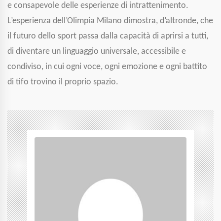
e consapevole delle esperienze di intrattenimento.
L’esperienza dell’Olimpia Milano dimostra, d’altronde, che
il futuro dello sport passa dalla capacità di aprirsi a tutti,
di diventare un linguaggio universale, accessibile e
condiviso, in cui ogni voce, ogni emozione e ogni battito
di tifo trovino il proprio spazio.