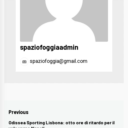
spaziofoggiaadmin
spaziofoggia@gmail.com
Navigazione
Previous
articoli
Odissea Sporting Lisbona: otto ore di ritardo per il
Previous