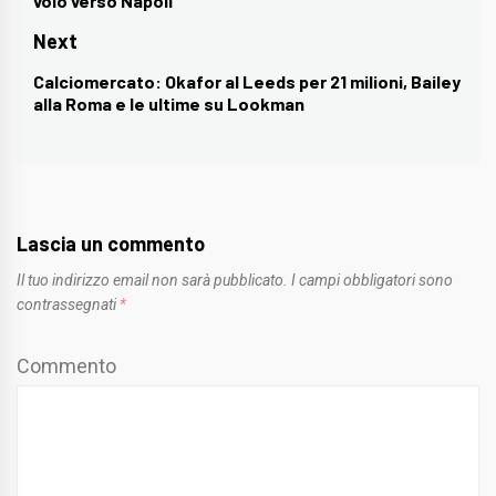
volo verso Napoli
post:
Next
Calciomercato: Okafor al Leeds per 21 milioni, Bailey
Next
alla Roma e le ultime su Lookman
post:
Lascia un commento
Il tuo indirizzo email non sarà pubblicato.
I campi obbligatori sono
contrassegnati
*
Commento