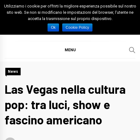
Skip
Utilizziamo i cookie per offrirti la migliore esperienza possibile sul nostro
to
sito web. Se non si modificano le impostazioni del browser, l'utente ne
accetta la trasmissione sul proprio dispositivo.
content
Spazio Foggia
Foggia News Calcio Eventi e Attività nella Capitanata
Ok
Cookie Policy
MENU
News
Las Vegas nella cultura
pop: tra luci, show e
fascino americano