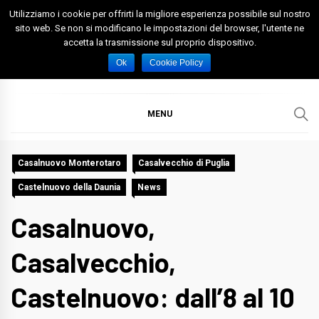
Skip
Utilizziamo i cookie per offrirti la migliore esperienza possibile sul nostro
to
sito web. Se non si modificano le impostazioni del browser, l'utente ne
accetta la trasmissione sul proprio dispositivo.
content
Spazio Foggia
Foggia News Calcio Eventi e Attività nella Capitanata
Ok
Cookie Policy
MENU
Casalnuovo Monterotaro
Casalvecchio di Puglia
Castelnuovo della Daunia
News
Casalnuovo,
Casalvecchio,
Castelnuovo: dall’8 al 10