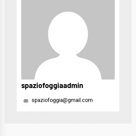
spaziofoggiaadmin
spaziofoggia@gmail.com