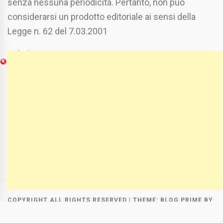
senza nessuna periodicità. Pertanto, non può
considerarsi un prodotto editoriale ai sensi della
Legge n. 62 del 7.03.2001
Chi Siamo
Spaziofoggia.it è stato realizzato da
Etucisei.it
-
Sebastiano Capozzi.
Se vuoi collaborare con Spaziofoggia invia il tuo
curriculum a :
spaziofoggia@gmail.com
COPYRIGHT ALL RIGHTS RESERVED
|
THEME:
BLOG PRIME
BY
THEMEINWP
.