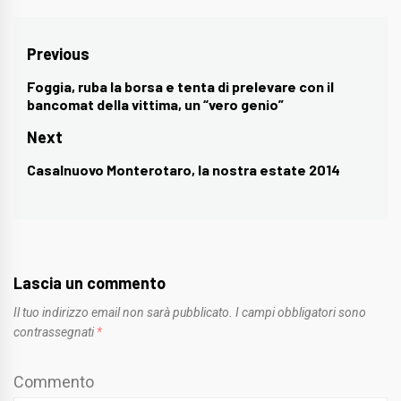
Navigazione
Previous
articoli
Foggia, ruba la borsa e tenta di prelevare con il
Previous
bancomat della vittima, un “vero genio”
post:
Next
Casalnuovo Monterotaro, la nostra estate 2014
Next
post:
Lascia un commento
Il tuo indirizzo email non sarà pubblicato.
I campi obbligatori sono
contrassegnati
*
Commento