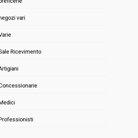
oreficerie
negozi vari
Varie
Sale Ricevimento
Artigiani
Concessionarie
Medici
Professionisti