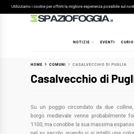
Skip
Utilizziamo i cookie per offrirti la migliore esperienza possibile sul no
to
content
Spazio Foggia
Foggia News Calcio Eventi e Attività nella Capitanata
NOTIZIE
EVENTI
CURIO
HOME
COMUNI
CASALVECCHIO DI PUGLIA
Casalvecchio di Pugl
Su un poggio circondato da due colline,
borgo medievale venne probabilmente fon
1100, ma conobbe la sua massima espansi
nel xv secolo, quando vi si intallò una colon