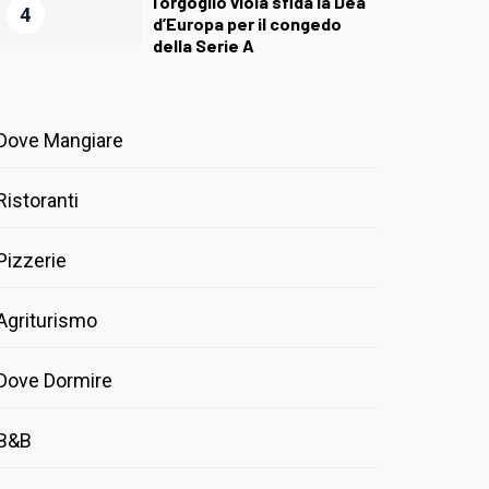
l’orgoglio viola sfida la Dea
4
d’Europa per il congedo
della Serie A
Dove Mangiare
Ristoranti
Pizzerie
Agriturismo
Dove Dormire
B&B