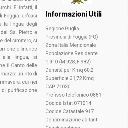
chi. E’ infatti, il
Informazioni Utili
 Foggia: un’oasi
a la lingua degli
Regione Puglia
 dei Ss. Pietro e
Provincia di Foggia (FG)
e del cimitero, si
Zona Italia Meridionale
orrione cilindrico
Popolazione Residente
alla lingua, si
1.910 (M 928, F 982)
e il Canto delle
Densità per Kmq 60,2
 marzo: un rito di
Superficie 31,72 Kmq
rimavera, cui nei
CAP 71030
i di purificazione
Prefisso telefonico 0881
Codice Istat 071014
Codice Catastale 917
Denominazione abitanti
Casalvecchiesi