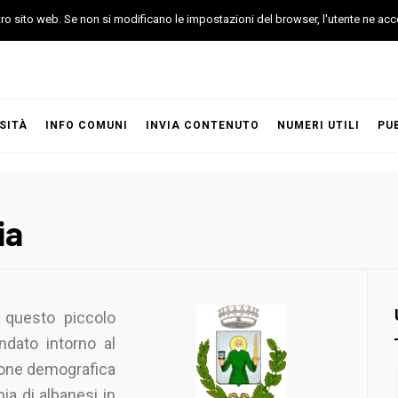
stro sito web. Se non si modificano le impostazioni del browser, l'utente ne acc
SITÀ
INFO COMUNI
INVIA CONTENUTO
NUMERI UTILI
PU
ia
 questo piccolo
dato intorno al
one demografica
ia di albanesi in