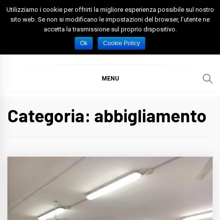
Skip
Utilizziamo i cookie per offrirti la migliore esperienza possibile sul nostro
to
sito web. Se non si modificano le impostazioni del browser, l'utente ne
accetta la trasmissione sul proprio dispositivo.
content
Spazio Foggia
Foggia News Calcio Eventi e Attività nella Capitanata
Ok
Cookie Policy
MENU
Categoria: abbigliamento