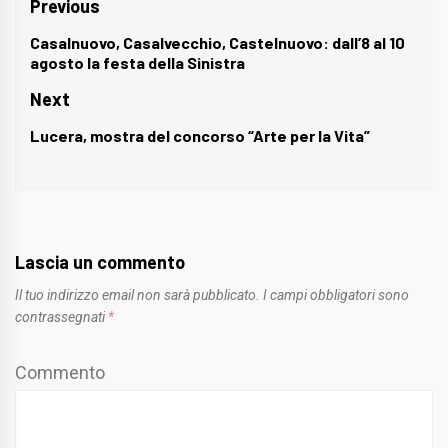
Navigazione
Previous
articoli
Casalnuovo, Casalvecchio, Castelnuovo: dall’8 al 10
Previous
agosto la festa della Sinistra
post:
Next
Lucera, mostra del concorso “Arte per la Vita”
Next
post:
Lascia un commento
Il tuo indirizzo email non sarà pubblicato.
I campi obbligatori sono
contrassegnati
*
Commento