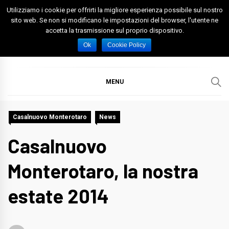
Skip
Utilizziamo i cookie per offrirti la migliore esperienza possibile sul nostro
to
sito web. Se non si modificano le impostazioni del browser, l'utente ne
accetta la trasmissione sul proprio dispositivo.
content
Spazio Foggia
Foggia News Calcio Eventi e Attività nella Capitanata
Ok
Cookie Policy
MENU
Casalnuovo Monterotaro
News
Casalnuovo
Monterotaro, la nostra
estate 2014