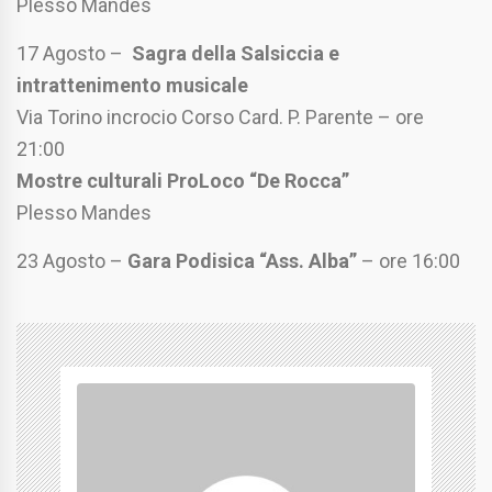
Plesso Mandes
17 Agosto –
Sagra della Salsiccia e
intrattenimento musicale
Via Torino incrocio Corso Card. P. Parente – ore
21:00
Mostre culturali ProLoco “De Rocca”
Plesso Mandes
23 Agosto –
Gara Podisica “Ass. Alba”
– ore 16:00