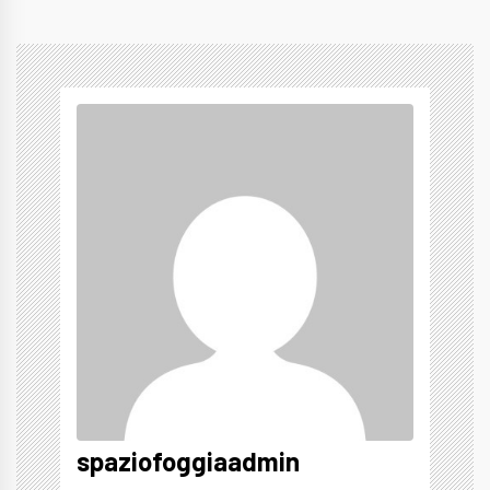
spaziofoggiaadmin