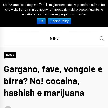
Skip
Utilizziamo i cookie per offrirti la migliore esperienza possibile sul nostro
to
sito web. Se non si modificano le impostazioni del browser, l'utente ne
accetta la trasmissione sul proprio dispositivo.
content
Spazio Foggia
Foggia News Calcio Eventi e Attività nella Capitanata
Ok
Cookie Policy
MENU
News
Gargano, fave, vongole e
birra? No! cocaina,
hashish e marijuana