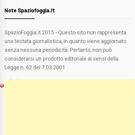
Note Spaziofoggia.it
SpazioFoggia.it 2015 - Questo sito non rappresenta
una testata giornalistica, in quanto viene aggiornato
senza nessuna periodicità. Pertanto, non può
considerarsi un prodotto editoriale ai sensi della
Legge n. 62 del 7.03.2001
Chi Siamo
Spaziofoggia.it è stato realizzato da
Etucisei.it
-
Sebastiano Capozzi.
Se vuoi collaborare con Spaziofoggia invia il tuo