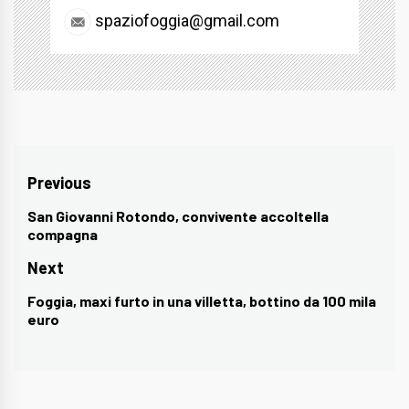
spaziofoggia@gmail.com
Navigazione
Previous
articoli
San Giovanni Rotondo, convivente accoltella
Previous
compagna
post:
Next
Foggia, maxi furto in una villetta, bottino da 100 mila
Next
euro
post: