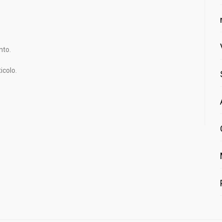
nto.
icolo.