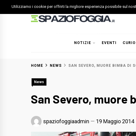
Skip
Utilizziamo i cookie per offrirti la migliore esperienza possibile sul no
to
content
Spazio Foggia
Foggia News Calcio Eventi e Attività nella Capitanata
NOTIZIE
EVENTI
CURIO
HOME
NEWS
SAN SEVERO, MUORE BIMBA DI SO
News
San Severo, muore bim
spaziofoggiaadmin
19 Maggio 2014