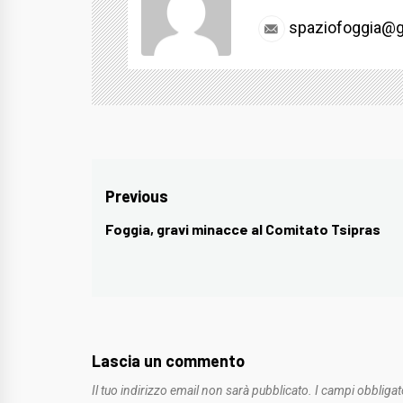
spaziofoggia@g
Navigazione
Previous
articoli
Foggia, gravi minacce al Comitato Tsipras
Previous
post:
Lascia un commento
Il tuo indirizzo email non sarà pubblicato.
I campi obbligat