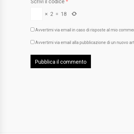
Scrivi il codice
*
×
2
=
18
Avvertimi via email in caso di risposte al mio comme
Avvertimi via email alla pubblicazione di un nuovo art