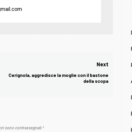
mail.com
Next
Cerignola, aggredisce la moglie con il bastone
Next
della scopa
post:
ori sono contrassegnati
*