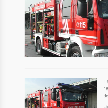
Il
18
de
La