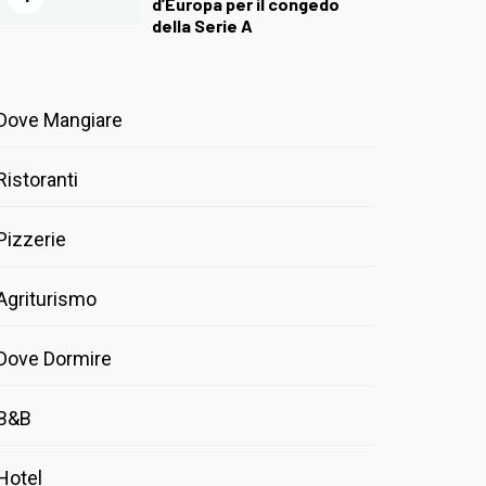
d’Europa per il congedo
della Serie A
Dove Mangiare
Ristoranti
Pizzerie
Agriturismo
Dove Dormire
B&B
Hotel