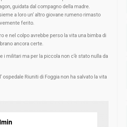
gon, guidata dal compagno della madre.
sieme a loro un’ altro giovane rumeno rimasto
evemente ferito.
ro e nel colpo avrebbe perso la vita una bimba di
mbrano ancora certe.
e i militari ma per la piccola non c’è stato nulla da
 ospedale Riuniti di Foggia non ha salvato la vita
dmin