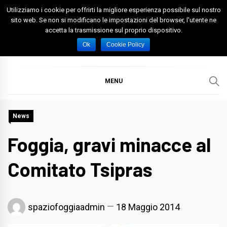
Skip
Utilizziamo i cookie per offrirti la migliore esperienza possibile sul nostro
to
sito web. Se non si modificano le impostazioni del browser, l'utente ne
accetta la trasmissione sul proprio dispositivo.
content
Spazio Foggia
Foggia News Calcio Eventi e Attività nella Capitanata
Ok
Cookie Policy
MENU
News
Foggia, gravi minacce al
Comitato Tsipras
spaziofoggiaadmin
18 Maggio 2014