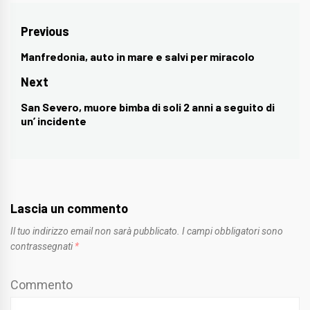
Navigazione
Previous
articoli
Manfredonia, auto in mare e salvi per miracolo
Previous
post:
Next
San Severo, muore bimba di soli 2 anni a seguito di
Next
un’ incidente
post:
Lascia un commento
Il tuo indirizzo email non sarà pubblicato.
I campi obbligatori sono
contrassegnati
*
Commento