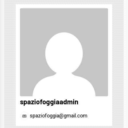
spaziofoggiaadmin
spaziofoggia@gmail.com