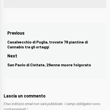
Navigazione
Previous
articoli
Casalvecchio di Puglia, trovate 78 piantine di
Previous
Cannabis tra gli ortaggi
post:
Next
San Paolo di Civitate, 29enne muore folgorato
Next
post:
Lascia un commento
Il tuo indirizzo email non sarà pubblicato.
I campi obbligatori sono
contrassegnati
*