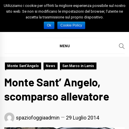
Skip
Utilizziamo i cookie per offrirti la migliore esperienza possibile sul nostro
to
sito web. Se non si modificano le impostazioni del browser, l'utente ne
accetta la trasmissione sul proprio dispositivo.
content
Spazio Foggia
Foggia News Calcio Eventi e Attività nella Capitanata
Ok
Cookie Policy
MENU
Monte Sant’Angelo
News
San Marco in Lamis
Monte Sant’ Angelo,
scomparso allevatore
spaziofoggiaadmin
29 Luglio 2014