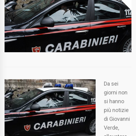
Da sei
giorni non
si hanno
più notizie
di Giovanni
Verde,