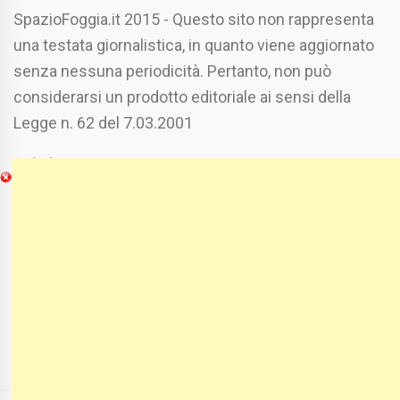
SpazioFoggia.it 2015 - Questo sito non rappresenta
una testata giornalistica, in quanto viene aggiornato
senza nessuna periodicità. Pertanto, non può
considerarsi un prodotto editoriale ai sensi della
Legge n. 62 del 7.03.2001
Chi Siamo
Spaziofoggia.it è stato realizzato da
Etucisei.it
-
Sebastiano Capozzi.
Se vuoi collaborare con Spaziofoggia invia il tuo
curriculum a :
spaziofoggia@gmail.com