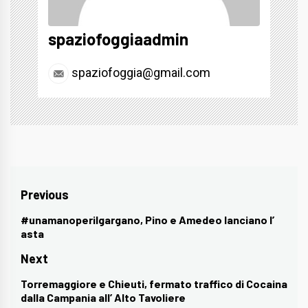
spaziofoggiaadmin
spaziofoggia@gmail.com
Navigazione
Previous
articoli
#unamanoperilgargano, Pino e Amedeo lanciano l’
Previous
asta
post:
Next
Torremaggiore e Chieuti, fermato traffico di Cocaina
Next
dalla Campania all’ Alto Tavoliere
post: