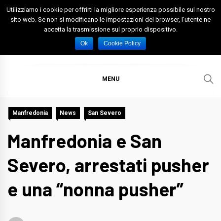
Skip
Utilizziamo i cookie per offrirti la migliore esperienza possibile sul nostro
to
sito web. Se non si modificano le impostazioni del browser, l'utente ne
accetta la trasmissione sul proprio dispositivo.
content
Spazio Foggia
Foggia News Calcio Eventi e Attività nella Capitanata
Ok
Cookie Policy
MENU
Manfredonia
News
San Severo
Manfredonia e San
Severo, arrestati pusher
e una “nonna pusher”