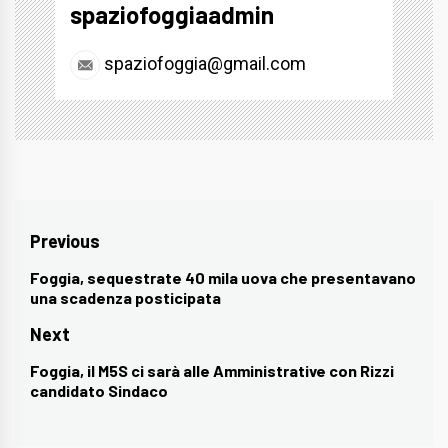
spaziofoggiaadmin
spaziofoggia@gmail.com
Navigazione
Previous
articoli
Foggia, sequestrate 40 mila uova che presentavano
Previous
una scadenza posticipata
post:
Next
Foggia, il M5S ci sarà alle Amministrative con Rizzi
Next
candidato Sindaco
post: