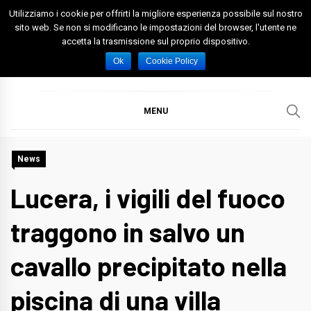
Skip
Utilizziamo i cookie per offrirti la migliore esperienza possibile sul nostro
to
sito web. Se non si modificano le impostazioni del browser, l'utente ne
accetta la trasmissione sul proprio dispositivo.
content
Spazio Foggia
Foggia News Calcio Eventi e Attività nella Capitanata
Ok
Cookie Policy
MENU
News
Lucera, i vigili del fuoco
traggono in salvo un
cavallo precipitato nella
piscina di una villa