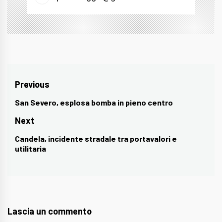
Navigazione
Previous
articoli
San Severo, esplosa bomba in pieno centro
Previous
post:
Next
Candela, incidente stradale tra portavalori e
Next
utilitaria
post:
Lascia un commento