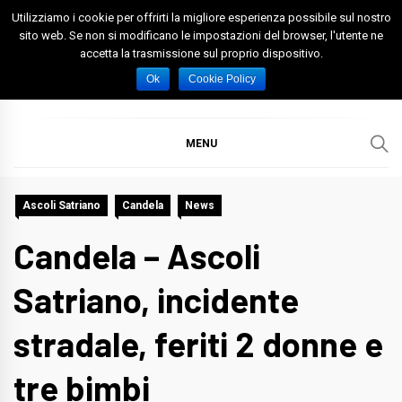
Skip
Utilizziamo i cookie per offrirti la migliore esperienza possibile sul nostro
to
sito web. Se non si modificano le impostazioni del browser, l'utente ne
accetta la trasmissione sul proprio dispositivo.
content
Spazio Foggia
Foggia News Calcio Eventi e Attività nella Capitanata
Ok
Cookie Policy
MENU
Ascoli Satriano
Candela
News
Candela – Ascoli
Satriano, incidente
stradale, feriti 2 donne e
tre bimbi