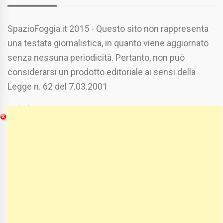
SpazioFoggia.it 2015 - Questo sito non rappresenta
una testata giornalistica, in quanto viene aggiornato
senza nessuna periodicità. Pertanto, non può
considerarsi un prodotto editoriale ai sensi della
Legge n. 62 del 7.03.2001
Chi Siamo
Spaziofoggia.it è stato realizzato da
Etucisei.it
-
Sebastiano Capozzi.
Se vuoi collaborare con Spaziofoggia invia il tuo
curriculum a :
spaziofoggia@gmail.com