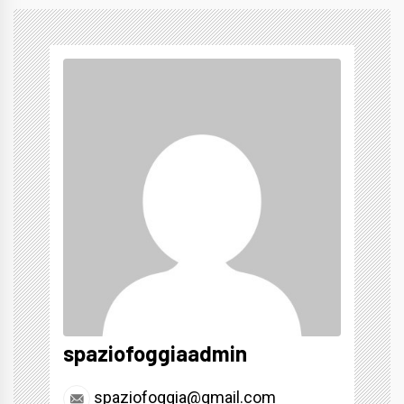
spaziofoggiaadmin
spaziofoggia@gmail.com