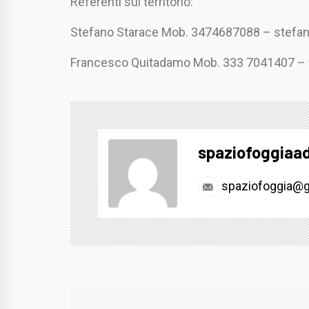
Referenti sul territorio:
Stefano Starace Mob. 3474687088 – stefa
Francesco Quitadamo Mob. 333 7041407 –
spaziofoggiaa
spaziofoggia@g