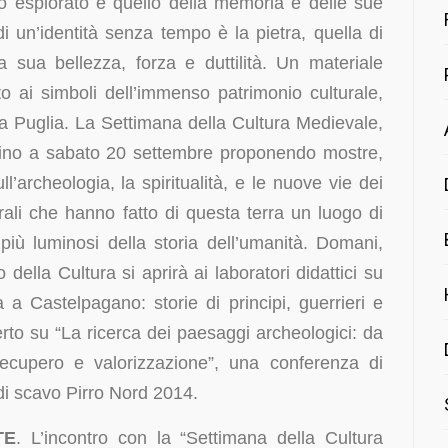
io esplorato è quello della memoria e delle sue
i un’identità senza tempo è la pietra, quella di
 sua bellezza, forza e duttilità. Un materiale
o ai simboli dell’immenso patrimonio culturale,
a Puglia. La Settimana della Cultura Medievale,
 fino a sabato 20 settembre proponendo mostre,
l’archeologia, la spiritualità, e le nuove vie dei
rali che hanno fatto di questa terra un luogo di
i più luminosi della storia dell’umanità. Domani,
della Cultura si aprirà ai laboratori didattici su
 Castelpagano: storie di principi, guerrieri e
perto su “La ricerca dei paesaggi archeologici: da
recupero e valorizzazione”, una conferenza di
di scavo Pirro Nord 2014.
TE
. L’incontro con la “Settimana della Cultura