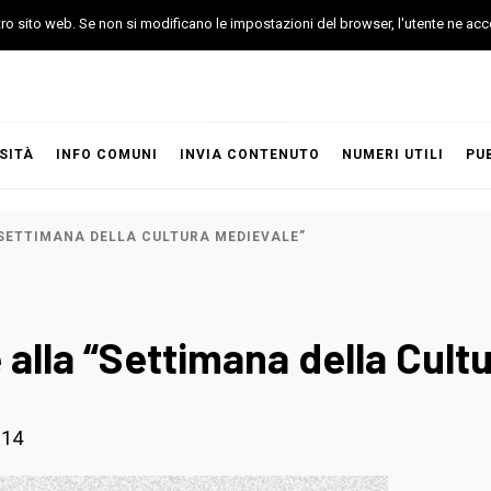
stro sito web. Se non si modificano le impostazioni del browser, l'utente ne acc
SITÀ
INFO COMUNI
INVIA CONTENUTO
NUMERI UTILI
PU
“SETTIMANA DELLA CULTURA MEDIEVALE”
 alla “Settimana della Cult
014