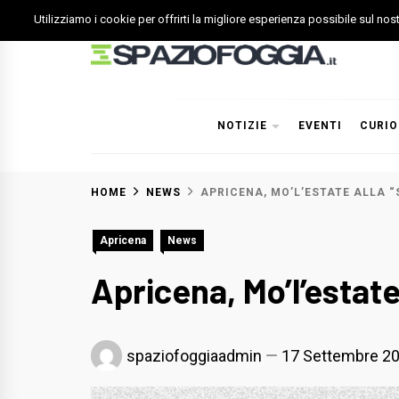
Skip
Utilizziamo i cookie per offrirti la migliore esperienza possibile sul no
to
content
Spazio Foggia
Foggia News Calcio Eventi e Attività nella Capitanata
NOTIZIE
EVENTI
CURIO
HOME
NEWS
APRICENA, MO’L’ESTATE ALLA 
Apricena
News
Apricena, Mo’l’estate
spaziofoggiaadmin
17 Settembre 2