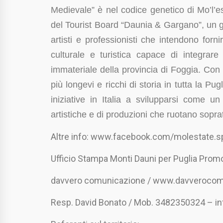
Medievale” è nel codice genetico di Mo’l’esta
del Tourist Board “Daunia & Gargano”, un g
artisti e professionisti che intendono forni
culturale e turistica capace di integrare
immateriale della provincia di Foggia. Con l
più longevi e ricchi di storia in tutta la Pu
iniziative in Italia a svilupparsi come un
artistiche e di produzioni che ruotano sopratt
Altre info: www.facebook.com/molestate.spi
Ufficio Stampa Monti Dauni per Puglia Prom
davvero comunicazione / www.davveroco
Resp. David Bonato / Mob. 3482350324 – 