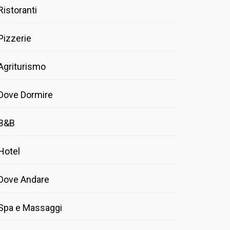
Ristoranti
Pizzerie
Agriturismo
Dove Dormire
B&B
Hotel
Dove Andare
Spa e Massaggi