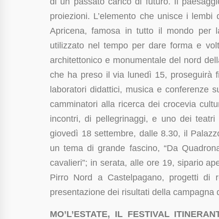
di un passato carico di futuro. Il paesagg
proiezioni. L’elemento che unisce i lembi d
Apricena, famosa in tutto il mondo per la
utilizzato nel tempo per dare forma e volt
architettonico e monumentale del nord dell
che ha preso il via lunedì 15, proseguirà
laboratori didattici, musica e conferenze sul
camminatori alla ricerca dei crocevia cultu
incontri, di pellegrinaggi, e uno dei teatr
giovedì 18 settembre, dalle 8.30, il Palazzo 
un tema di grande fascino, “Da Quadrona a
cavalieri”; in serata, alle ore 19, sipario a
Pirro Nord a Castelpagano, progetti di 
presentazione dei risultati della campagna 
MO’L’ESTATE, IL FESTIVAL ITINERAN