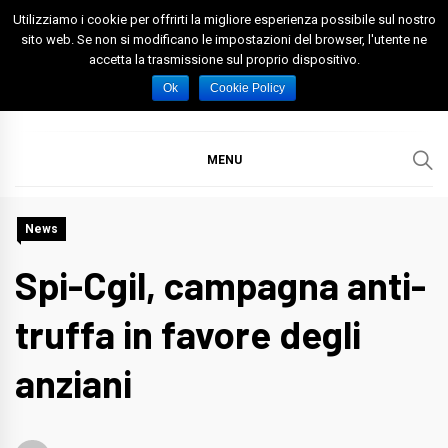
Skip
Utilizziamo i cookie per offrirti la migliore esperienza possibile sul nostro
to
sito web. Se non si modificano le impostazioni del browser, l'utente ne
accetta la trasmissione sul proprio dispositivo.
content
Spazio Foggia
Foggia News Calcio Eventi e Attività nella Capitanata
Ok
Cookie Policy
MENU
News
Spi-Cgil, campagna anti-
truffa in favore degli
anziani