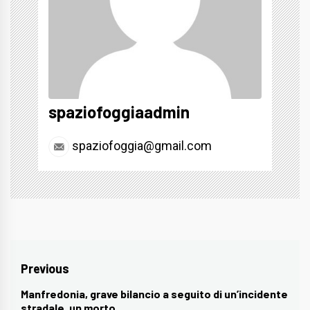
spaziofoggiaadmin
spaziofoggia@gmail.com
Navigazione
Previous
articoli
Manfredonia, grave bilancio a seguito di un’incidente
Previous
stradale, un morto