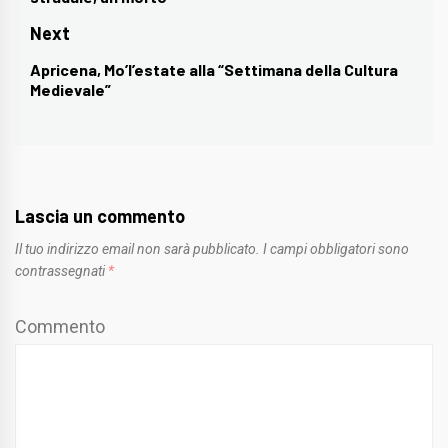
post:
Next
Apricena, Mo’l’estate alla “Settimana della Cultura
Next
Medievale”
post:
Lascia un commento
Il tuo indirizzo email non sarà pubblicato.
I campi obbligatori sono
contrassegnati
*
Commento