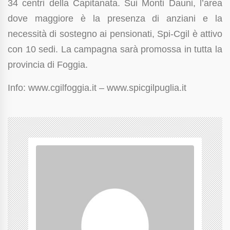
34 centri della Capitanata. Sui Monti Dauni, l’area
dove maggiore è la presenza di anziani e la
necessità di sostegno ai pensionati, Spi-Cgil è attivo
con 10 sedi. La campagna sarà promossa in tutta la
provincia di Foggia.
Info: www.cgilfoggia.it – www.spicgilpuglia.it