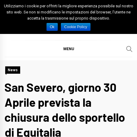
Skip
Utilizziamo i cookie per offrirti la migliore esperienza possibile sul nostro
to
sito web. Se non si modificano le impostazioni del browser, l'utente ne
accetta la trasmissione sul proprio dispositivo.
content
Spazio Foggia
Foggia News Calcio Eventi e Attività nella Capitanata
Ok
Cookie Policy
MENU
News
San Severo, giorno 30
Aprile prevista la
chiusura dello sportello
di Equitalia