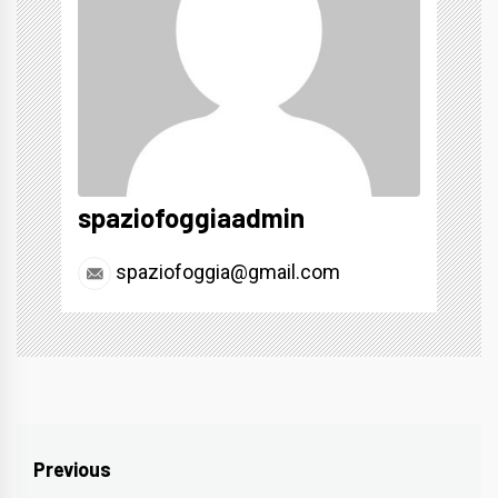
spaziofoggiaadmin
spaziofoggia@gmail.com
Navigazione
Previous