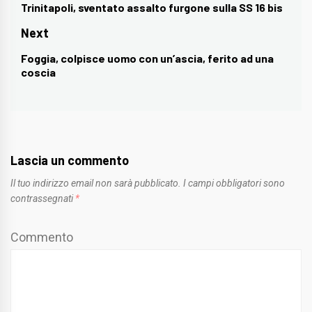
articoli
Trinitapoli, sventato assalto furgone sulla SS 16 bis
Previous
post:
Next
Foggia, colpisce uomo con un’ascia, ferito ad una
Next
coscia
post:
Lascia un commento
Il tuo indirizzo email non sarà pubblicato.
I campi obbligatori sono
contrassegnati
*
Commento