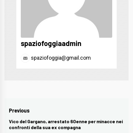
spaziofoggiaadmin
spaziofoggia@gmail.com
Navigazione
Previous
articoli
Vico del Gargano, arrestato 60enne per minacce nei
Previous
confronti della sua ex compagna
post: