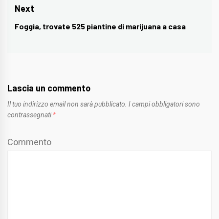
Next
Foggia, trovate 525 piantine di marijuana a casa
Next
post:
Lascia un commento
Il tuo indirizzo email non sarà pubblicato.
I campi obbligatori sono
contrassegnati
*
Commento