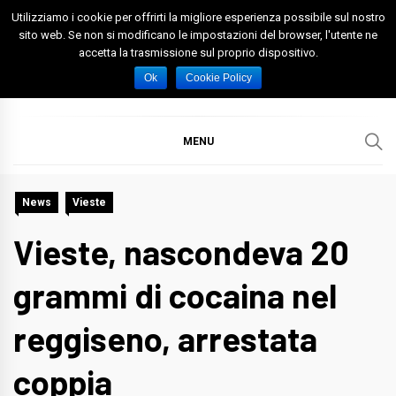
Skip
Utilizziamo i cookie per offrirti la migliore esperienza possibile sul nostro
to
sito web. Se non si modificano le impostazioni del browser, l'utente ne
accetta la trasmissione sul proprio dispositivo.
content
Spazio Foggia
Foggia News Calcio Eventi e Attività nella Capitanata
Ok
Cookie Policy
MENU
News
Vieste
Vieste, nascondeva 20
grammi di cocaina nel
reggiseno, arrestata
coppia