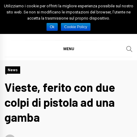
Skip
Utilizziamo i cookie per offrirti la migliore esperienza possibile sul nostro
to
sito web. Se non si modificano le impostazioni del browser, l'utente ne
accetta la trasmissione sul proprio dispositivo.
content
Spazio Foggia
Foggia News Calcio Eventi e Attività nella Capitanata
Ok
Cookie Policy
MENU
News
Vieste, ferito con due
colpi di pistola ad una
gamba