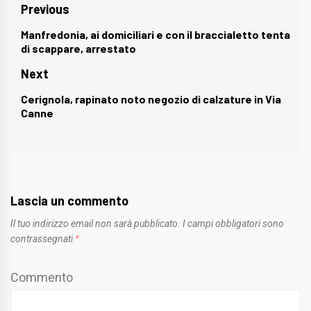
Navigazione
Previous
articoli
Manfredonia, ai domiciliari e con il braccialetto tenta
Previous
di scappare, arrestato
post:
Next
Cerignola, rapinato noto negozio di calzature in Via
Next
Canne
post:
Lascia un commento
Il tuo indirizzo email non sarà pubblicato.
I campi obbligatori sono
contrassegnati
*
Commento