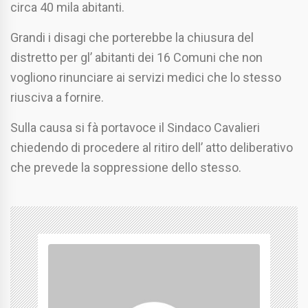
circa 40 mila abitanti.
Grandi i disagi che porterebbe la chiusura del
distretto per gl’ abitanti dei 16 Comuni che non
vogliono rinunciare ai servizi medici che lo stesso
riusciva a fornire.
Sulla causa si fà portavoce il Sindaco Cavalieri
chiedendo di procedere al ritiro dell’ atto deliberativo
che prevede la soppressione dello stesso.