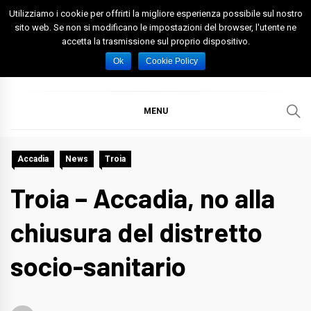
Skip
Utilizziamo i cookie per offrirti la migliore esperienza possibile sul nostro
to
sito web. Se non si modificano le impostazioni del browser, l'utente ne
accetta la trasmissione sul proprio dispositivo.
content
Spazio Foggia
Foggia News Calcio Eventi e Attività nella Capitanata
Ok
Cookie Policy
MENU
Accadia
News
Troia
Troia – Accadia, no alla
chiusura del distretto
socio-sanitario