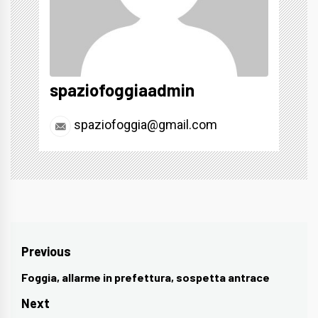
spaziofoggiaadmin
spaziofoggia@gmail.com
Navigazione
Previous
articoli
Foggia, allarme in prefettura, sospetta antrace
Previous
post:
Next