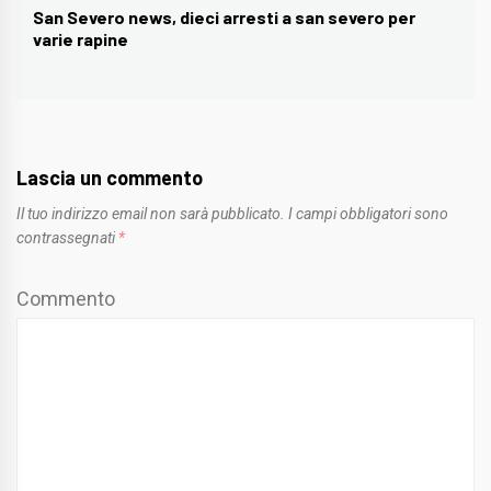
San Severo news, dieci arresti a san severo per
Next
varie rapine
post:
Lascia un commento
Il tuo indirizzo email non sarà pubblicato.
I campi obbligatori sono
contrassegnati
*
Commento