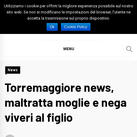
Skip
Utilizziamo i cookie per offrirti la migliore esperienza possibile sul nostro
to
sito web. Se non si modificano le impostazioni del browser, l'utente ne
accetta la trasmissione sul proprio dispositivo.
content
Spazio Foggia
Foggia News Calcio Eventi e Attività nella Capitanata
Ok
Cookie Policy
MENU
News
Torremaggiore news,
maltratta moglie e nega
viveri al figlio