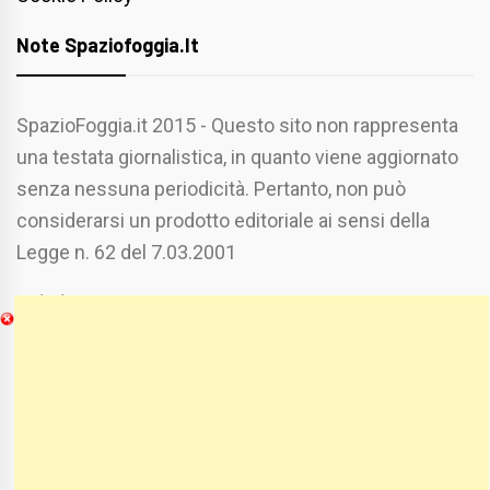
Note Spaziofoggia.it
SpazioFoggia.it 2015 - Questo sito non rappresenta
una testata giornalistica, in quanto viene aggiornato
senza nessuna periodicità. Pertanto, non può
considerarsi un prodotto editoriale ai sensi della
Legge n. 62 del 7.03.2001
Chi Siamo
Spaziofoggia.it è stato realizzato da
Etucisei.it
-
Sebastiano Capozzi.
Se vuoi collaborare con Spaziofoggia invia il tuo