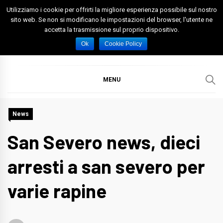
Skip
Utilizziamo i cookie per offrirti la migliore esperienza possibile sul nostro
to
sito web. Se non si modificano le impostazioni del browser, l'utente ne
accetta la trasmissione sul proprio dispositivo.
content
Spazio Foggia
Foggia News Calcio Eventi e Attività nella Capitanata
Ok
Cookie Policy
MENU
News
San Severo news, dieci
arresti a san severo per
varie rapine