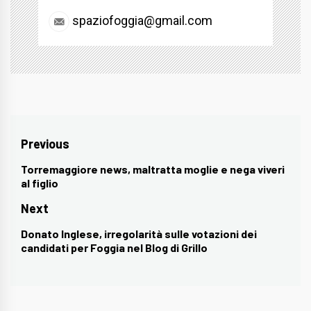
spaziofoggia@gmail.com
Navigazione
Previous
articoli
Torremaggiore news, maltratta moglie e nega viveri
Previous
al figlio
post:
Next
Donato Inglese, irregolarità sulle votazioni dei
Next
candidati per Foggia nel Blog di Grillo
post: