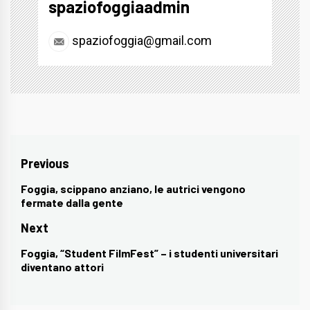
spaziofoggiaadmin
spaziofoggia@gmail.com
Navigazione
Previous
articoli
Foggia, scippano anziano, le autrici vengono
Previous
fermate dalla gente
post:
Next
Foggia, “Student FilmFest” – i studenti universitari
Next
diventano attori
post: