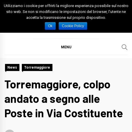
Skip
Utilizziamo i cookie per offrirti la migliore esperienza possibile sul nostro
to
sito web. Se non si modificano le impostazioni del browser, l'utente ne
accetta la trasmissione sul proprio dispositivo.
content
Spazio Foggia
Foggia News Calcio Eventi e Attività nella Capitanata
Ok
Cookie Policy
MENU
News
Torremaggiore
Torremaggiore, colpo
andato a segno alle
Poste in Via Costituente