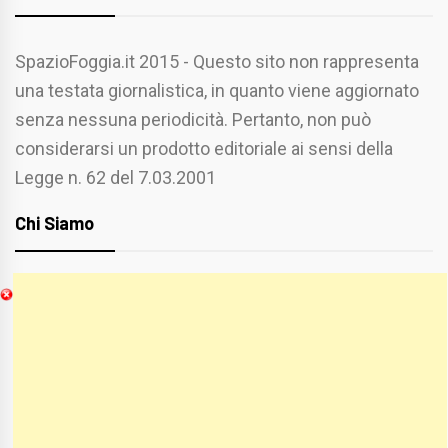
SpazioFoggia.it 2015 - Questo sito non rappresenta
una testata giornalistica, in quanto viene aggiornato
senza nessuna periodicità. Pertanto, non può
considerarsi un prodotto editoriale ai sensi della
Legge n. 62 del 7.03.2001
Chi Siamo
Spaziofoggia.it è stato realizzato da
Etucisei.it
-
Sebastiano Capozzi.
Se vuoi collaborare con Spaziofoggia invia il tuo
curriculum a :
spaziofoggia@gmail.com