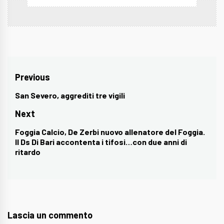
Navigazione
Previous
articoli
San Severo, aggrediti tre vigili
Previous
post:
Next
Foggia Calcio, De Zerbi nuovo allenatore del Foggia.
Next
Il Ds Di Bari accontenta i tifosi…con due anni di
post:
ritardo
Lascia un commento