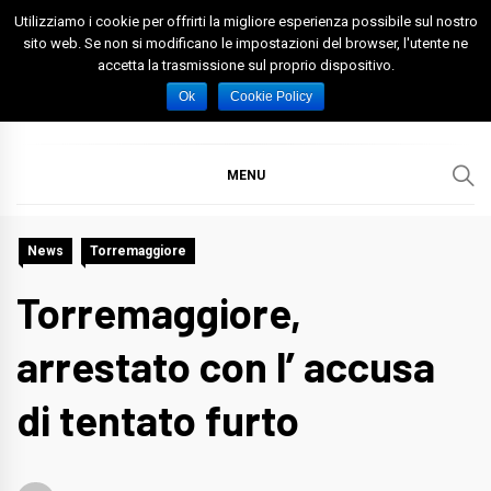
Skip
Utilizziamo i cookie per offrirti la migliore esperienza possibile sul nostro
to
sito web. Se non si modificano le impostazioni del browser, l'utente ne
accetta la trasmissione sul proprio dispositivo.
content
Spazio Foggia
Foggia News Calcio Eventi e Attività nella Capitanata
Ok
Cookie Policy
MENU
News
Torremaggiore
Torremaggiore,
arrestato con l’ accusa
di tentato furto