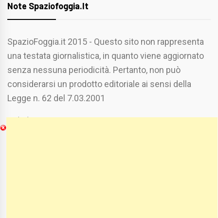
Note Spaziofoggia.it
SpazioFoggia.it 2015 - Questo sito non rappresenta
una testata giornalistica, in quanto viene aggiornato
senza nessuna periodicità. Pertanto, non può
considerarsi un prodotto editoriale ai sensi della
Legge n. 62 del 7.03.2001
Chi Siamo
Spaziofoggia.it è stato realizzato da
Etucisei.it
-
Sebastiano Capozzi.
Se vuoi collaborare con Spaziofoggia invia il tuo
curriculum a :
spaziofoggia@gmail.com