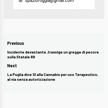
spaziofoggia@gmail.com
Navigazione
Previous
articoli
Incidente devastante ,travolge un gregge di pecore
Previous
sulla Statale 89
post:
Next
La Puglia dice SI alla Cannabis per uso Terapeutico,
Next
al via senza autorizzazione
post: