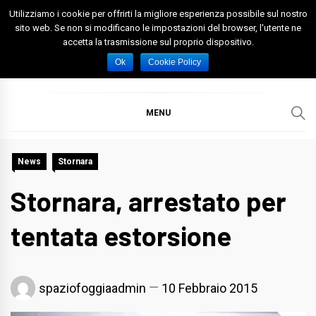
Skip
Utilizziamo i cookie per offrirti la migliore esperienza possibile sul nostro
to
sito web. Se non si modificano le impostazioni del browser, l'utente ne
accetta la trasmissione sul proprio dispositivo.
content
Spazio Foggia
Foggia News Calcio Eventi e Attività nella Capitanata
Ok
Cookie Policy
MENU
News
Stornara
Stornara, arrestato per
tentata estorsione
spaziofoggiaadmin
10 Febbraio 2015