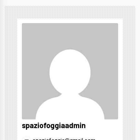
spaziofoggiaadmin