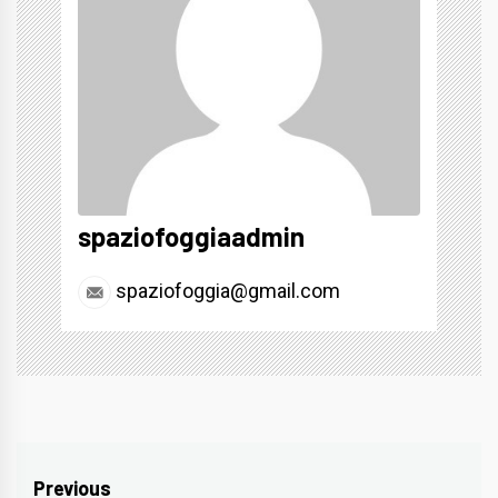
spaziofoggiaadmin
spaziofoggia@gmail.com
Navigazione
Previous