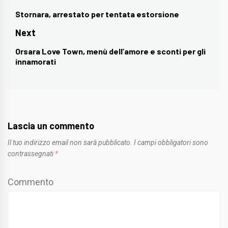
articoli
Stornara, arrestato per tentata estorsione
Previous
post:
Next
Orsara Love Town, menù dell’amore e sconti per gli
Next
innamorati
post:
Lascia un commento
Il tuo indirizzo email non sarà pubblicato.
I campi obbligatori sono
contrassegnati
*
Commento