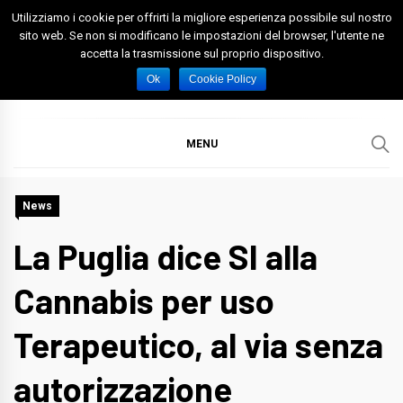
Skip
Utilizziamo i cookie per offrirti la migliore esperienza possibile sul nostro
to
sito web. Se non si modificano le impostazioni del browser, l'utente ne
accetta la trasmissione sul proprio dispositivo.
content
Spazio Foggia
Foggia News Calcio Eventi e Attività nella Capitanata
Ok
Cookie Policy
MENU
News
La Puglia dice SI alla
Cannabis per uso
Terapeutico, al via senza
autorizzazione