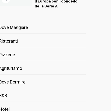
d’Europa per il congedo
della Serie A
Dove Mangiare
Ristoranti
Pizzerie
Agriturismo
Dove Dormire
B&B
Hotel