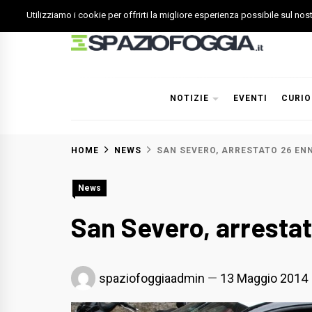
Skip
Utilizziamo i cookie per offrirti la migliore esperienza possibile sul no
to
content
Spazio Foggia
Foggia News Calcio Eventi e Attività nella Capitanata
NOTIZIE
EVENTI
CURIO
HOME
NEWS
SAN SEVERO, ARRESTATO 26 EN
News
San Severo, arresta
spaziofoggiaadmin
13 Maggio 2014