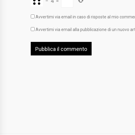
−
4
=
Avvertimi via email in caso di risposte al mio comme
Avvertimi via email alla pubblicazione di un nuovo art