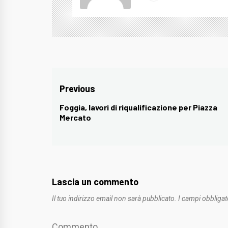
Navigazione
Previous
articoli
Foggia, lavori di riqualificazione per Piazza
Previous
Mercato
post:
Lascia un commento
Il tuo indirizzo email non sarà pubblicato.
I campi obbligat
Commento