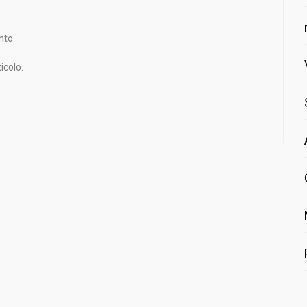
nto.
icolo.