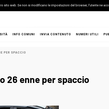
stro sito web. Se non si modificano le impostazioni del browser, l'utente ne acc
SITÀ
INFO COMUNI
INVIA CONTENUTO
NUMERI UTILI
PU
NE PER SPACCIO
to 26 enne per spaccio