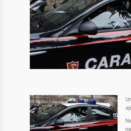
Un
sp
Ne
ne