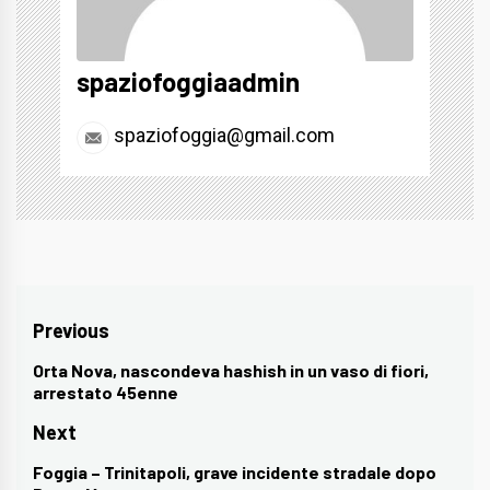
spaziofoggiaadmin
spaziofoggia@gmail.com
Navigazione
Previous
articoli
Orta Nova, nascondeva hashish in un vaso di fiori,
Previous
arrestato 45enne
post:
Next
Foggia – Trinitapoli, grave incidente stradale dopo
Next