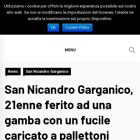
Skip
Utilizziamo i cookie per offrirti la migliore esperienza possibile sul nostro
to
sito web. Se non si modificano le impostazioni del browser, l'utente ne
accetta la trasmissione sul proprio dispositivo.
content
Spazio Foggia
Foggia News Calcio Eventi e Attività nella Capitanata
Ok
Cookie Policy
MENU
News
San Nicandro Garganico
San Nicandro Garganico,
21enne ferito ad una
gamba con un fucile
caricato a pallettoni