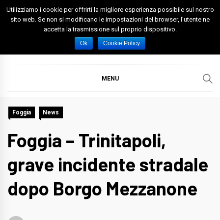
Skip
Utilizziamo i cookie per offrirti la migliore esperienza possibile sul nostro
to
sito web. Se non si modificano le impostazioni del browser, l'utente ne
accetta la trasmissione sul proprio dispositivo.
content
Spazio Foggia
Foggia News Calcio Eventi e Attività nella Capitanata
Ok
Cookie Policy
MENU
Foggia
News
Foggia – Trinitapoli,
grave incidente stradale
dopo Borgo Mezzanone