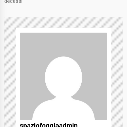
decessi.
spaziofoggiaadmin