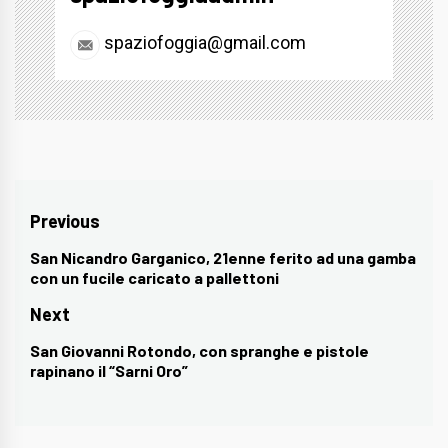
spaziofoggia@gmail.com
Navigazione
Previous
articoli
San Nicandro Garganico, 21enne ferito ad una gamba
Previous
con un fucile caricato a pallettoni
post:
Next
San Giovanni Rotondo, con spranghe e pistole
Next
rapinano il “Sarni Oro”
post: