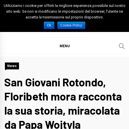
Skip
Utilizziamo i cookie per offrirti la migliore esperienza possibile sul nostro
to
sito web. Se non si modificano le impostazioni del browser, l'utente ne
accetta la trasmissione sul proprio dispositivo.
content
Spazio Foggia
Foggia News Calcio Eventi e Attività nella Capitanata
Ok
Cookie Policy
MENU
News
San Giovani Rotondo,
Floribeth mora racconta
la sua storia, miracolata
da Papa Wojtyla