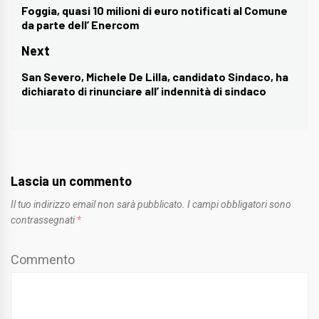
articoli
Foggia, quasi 10 milioni di euro notificati al Comune
Previous
da parte dell’ Enercom
post:
Next
San Severo, Michele De Lilla, candidato Sindaco, ha
Next
dichiarato di rinunciare all’ indennità di sindaco
post:
Lascia un commento
Il tuo indirizzo email non sarà pubblicato.
I campi obbligatori sono
contrassegnati
*
Commento