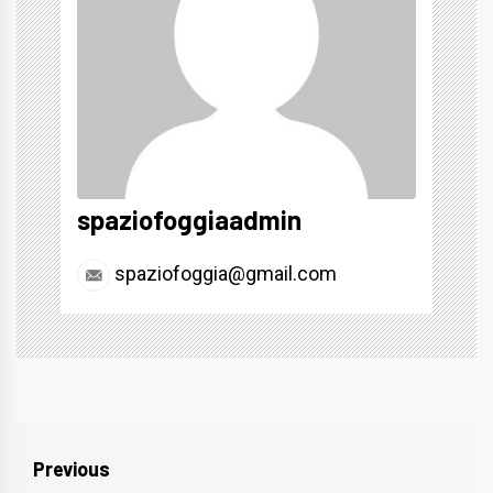
spaziofoggiaadmin
spaziofoggia@gmail.com
Navigazione
Previous