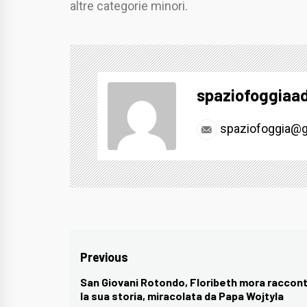
altre categorie minori.
spaziofoggiaa
spaziofoggia@g
Navigazione
Previous
articoli
San Giovani Rotondo, Floribeth mora raccon
Previous
la sua storia, miracolata da Papa Wojtyla
post: