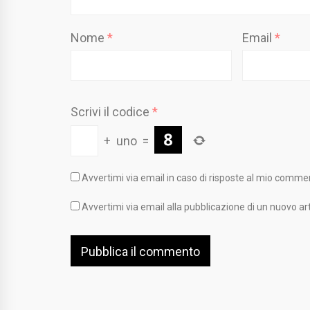
Nome
*
Email
*
Scrivi il codice
*
+
uno
=
Avvertimi via email in caso di risposte al mio comme
Avvertimi via email alla pubblicazione di un nuovo art