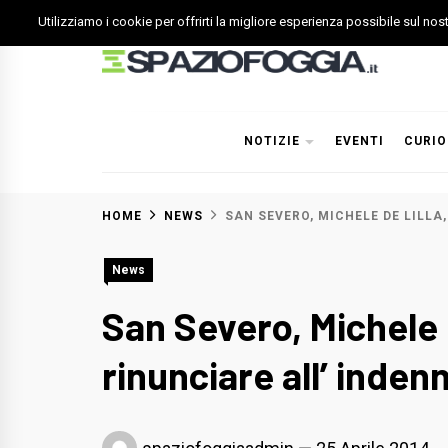
Skip
Utilizziamo i cookie per offrirti la migliore esperienza possibile sul no
to
content
Spazio Foggia
Foggia News Calcio Eventi e Attività nella Capitanata
NOTIZIE
EVENTI
CURIO
HOME
NEWS
SAN SEVERO, MICHELE DE LILLA
News
San Severo, Michele 
rinunciare all’ inden