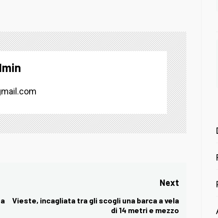
dmin
mail.com
Next
ta
Vieste, incagliata tra gli scogli una barca a vela
Next
di 14 metri e mezzo
post: