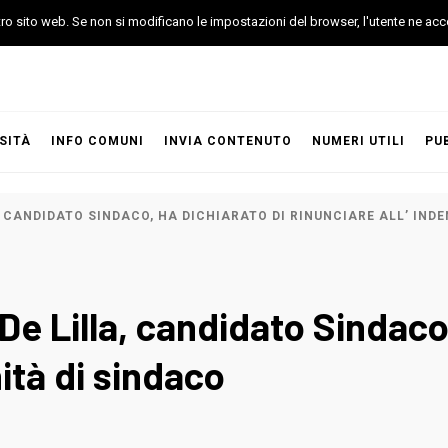
stro sito web. Se non si modificano le impostazioni del browser, l'utente ne acc
SITÀ
INFO COMUNI
INVIA CONTENUTO
NUMERI UTILI
PU
, CANDIDATO SINDACO, HA DICHIARATO DI RINUNCIARE ALL’ IND
De Lilla, candidato Sindaco,
nità di sindaco