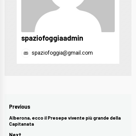
spaziofoggiaadmin
spaziofoggia@gmail.com
Navigazione
Previous
articoli
Alberona, ecco il Presepe vivente più grande della
Previous
Capitanata
post:
Next