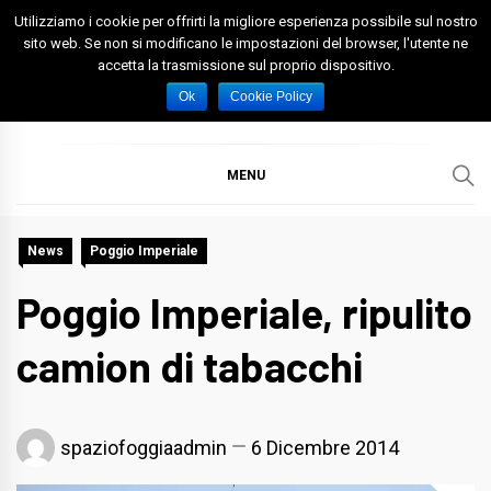
Skip
Utilizziamo i cookie per offrirti la migliore esperienza possibile sul nostro
to
sito web. Se non si modificano le impostazioni del browser, l'utente ne
accetta la trasmissione sul proprio dispositivo.
content
Spazio Foggia
Foggia News Calcio Eventi e Attività nella Capitanata
Ok
Cookie Policy
MENU
News
Poggio Imperiale
Poggio Imperiale, ripulito
camion di tabacchi
spaziofoggiaadmin
6 Dicembre 2014