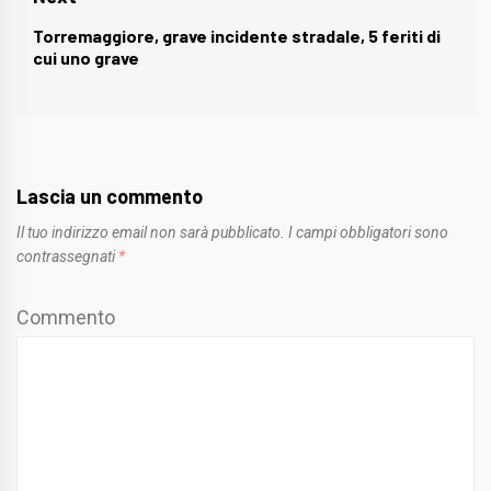
Torremaggiore, grave incidente stradale, 5 feriti di
Next
cui uno grave
post:
Lascia un commento
Il tuo indirizzo email non sarà pubblicato.
I campi obbligatori sono
contrassegnati
*
Commento