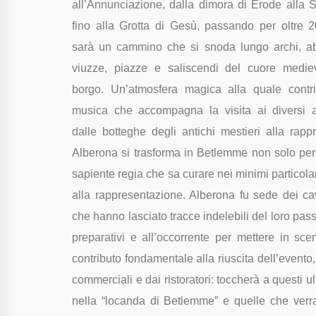
all’Annunciazione, dalla dimora di Erode alla 
fino alla Grotta di Gesù, passando per oltre 2
sarà un cammino che si snoda lungo archi, abi
viuzze, piazze e saliscendi del cuore medie
borgo. Un’atmosfera magica alla quale contri
musica che accompagna la visita ai diversi a
dalle botteghe degli antichi mestieri alla rapp
Alberona si trasforma in Betlemme non solo per 
sapiente regia che sa curare nei minimi particolari 
alla rappresentazione. Alberona fu sede dei cava
che hanno lasciato tracce indelebili del loro pas
preparativi e all’occorrente per mettere in sc
contributo fondamentale alla riuscita dell’evento,
commerciali e dai ristoratori: toccherà a questi u
nella “locanda di Betlemme” e quelle che verran