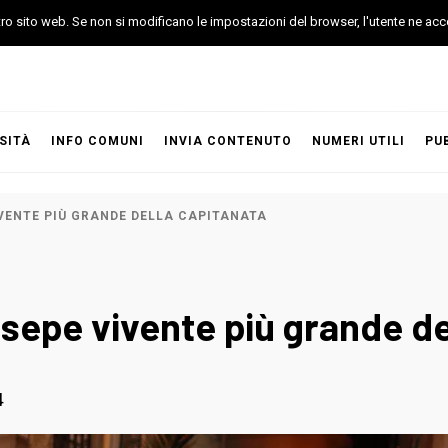
stro sito web. Se non si modificano le impostazioni del browser, l'utente ne acc
SITÀ
INFO COMUNI
INVIA CONTENUTO
NUMERI UTILI
PU
IVENTE PIÙ GRANDE DELLA CAPITANATA
esepe vivente più grande de
4