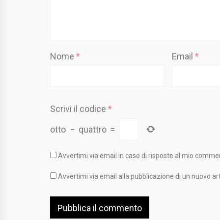
Nome
*
Email
*
Scrivi il codice
*
otto
−
quattro
=
Avvertimi via email in caso di risposte al mio comme
Avvertimi via email alla pubblicazione di un nuovo art