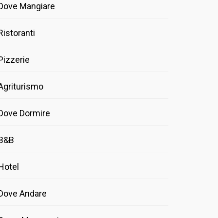
Dove Mangiare
Ristoranti
Pizzerie
Agriturismo
Dove Dormire
B&B
Hotel
Dove Andare