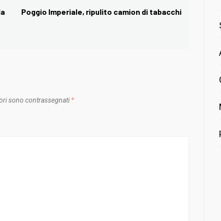
la
Poggio Imperiale, ripulito camion di tabacchi
Next
post:
ori sono contrassegnati
*