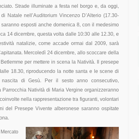
ato. Strade illuminate a festa nel borgo e, da oggi,
 di Natale nell’Auditorium Vincenzo D’Alterio (17.30-
osità saranno esposti anche domenica 8, con il medesimo
ica 14 dicembre, questa volta dalle 10:30 alle 12.30, e
festività natalizie, come accade ormai dal 2009, sarà
Capitanata. Mercoledì 24 dicembre, allo scoccare della
Betlemme per mettere in scena la Natività. Il presepe
 dalle 18.30, riproducendo
la notte santa e le scene di
 nascita di Gesù. Per il sesto anno consecutivo,
la Parrocchia Natività di Maria Vergine organizzeranno
oinvolte nella rappresentazione tra figuranti, volontari
i del Presepe Vivente alberonese saranno ospitate
rona.
 Mercato