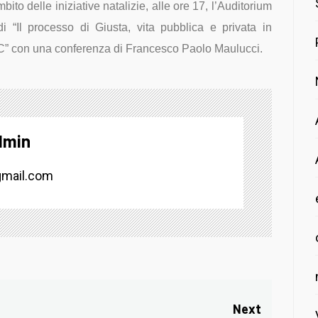
ito delle iniziative natalizie, alle ore 17, l’Auditorium
di “Il processo di Giusta,
vita pubblica e privata in
.C” con una conferenza di Francesco Paolo Maulucci.
dmin
mail.com
Next