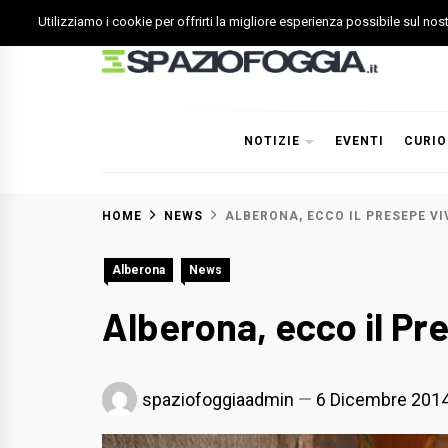
Skip
Utilizziamo i cookie per offrirti la migliore esperienza possibile sul no
to
content
Spazio Foggia
Foggia News Calcio Eventi e Attività nella Capitanata
NOTIZIE
EVENTI
CURIO
HOME
NEWS
ALBERONA, ECCO IL PRESEPE V
Alberona
News
Alberona, ecco il Pr
spaziofoggiaadmin
6 Dicembre 201