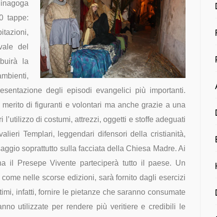
Sinagoga
0 tappe:
tazioni,
vale del
buirà la
mbienti,
resentazione degli episodi evangelici più importanti.
merito di figuranti e volontari ma anche grazie a una
l’utilizzo di costumi, attrezzi, oggetti e stoffe adeguati
lieri Templari, leggendari difensori della cristianità,
saggio soprattutto sulla facciata della Chiesa Madre. Ai
ena il Presepe Vivente parteciperà tutto il paese. Un
 come nelle scorse edizioni, sarà fornito dagli esercizi
ltimi, infatti, fornire le pietanze che saranno consumate
no utilizzate per rendere più veritiere e credibili le