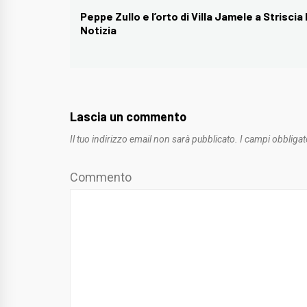
articoli
Peppe Zullo e l’orto di Villa Jamele a Striscia 
Previous
Notizia
post:
Lascia un commento
Il tuo indirizzo email non sarà pubblicato.
I campi obbligat
Commento