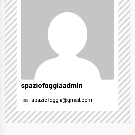
spaziofoggiaadmin
spaziofoggia@gmail.com