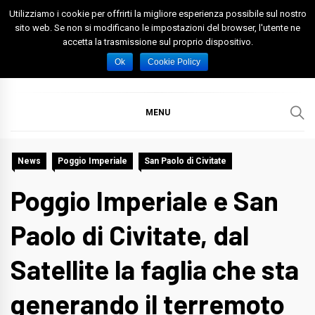
Skip
Utilizziamo i cookie per offrirti la migliore esperienza possibile sul nostro
to
sito web. Se non si modificano le impostazioni del browser, l'utente ne
accetta la trasmissione sul proprio dispositivo.
content
Spazio Foggia
Foggia News Calcio Eventi e Attività nella Capitanata
Ok
Cookie Policy
MENU
News
Poggio Imperiale
San Paolo di Civitate
Poggio Imperiale e San
Paolo di Civitate, dal
Satellite la faglia che sta
generando il terremoto