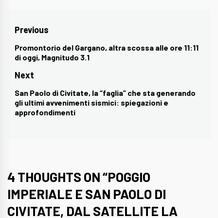
Navigazione
Previous
articoli
Promontorio del Gargano, altra scossa alle ore 11:11
Previous
di oggi, Magnitudo 3.1
post:
Next
San Paolo di Civitate, la “faglia” che sta generando
Next
gli ultimi avvenimenti sismici: spiegazioni e
post:
approfondimenti
4 THOUGHTS ON “
POGGIO
IMPERIALE E SAN PAOLO DI
CIVITATE, DAL SATELLITE LA