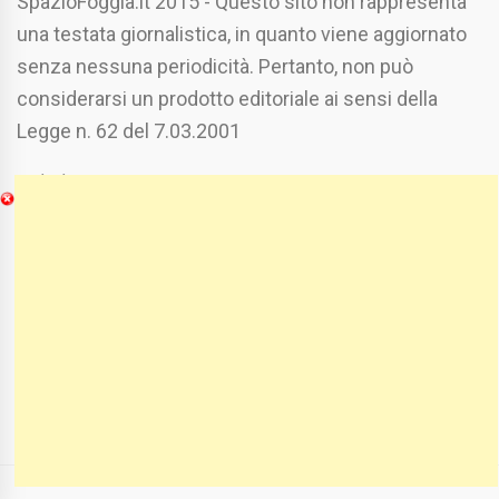
SpazioFoggia.it 2015 - Questo sito non rappresenta
una testata giornalistica, in quanto viene aggiornato
senza nessuna periodicità. Pertanto, non può
considerarsi un prodotto editoriale ai sensi della
Legge n. 62 del 7.03.2001
Chi Siamo
Spaziofoggia.it è stato realizzato da
Etucisei.it
-
Sebastiano Capozzi.
Se vuoi collaborare con Spaziofoggia invia il tuo
curriculum a :
spaziofoggia@gmail.com