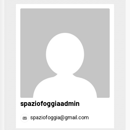
spaziofoggiaadmin
spaziofoggia@gmail.com