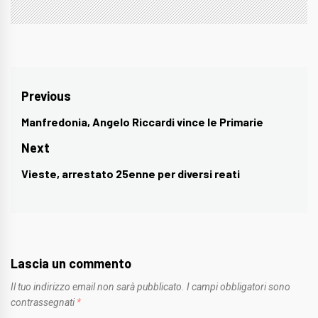
Navigazione
Previous
articoli
Manfredonia, Angelo Riccardi vince le Primarie
Previous
post:
Next
Vieste, arrestato 25enne per diversi reati
Next
post:
Lascia un commento
Il tuo indirizzo email non sarà pubblicato.
I campi obbligatori sono
contrassegnati
*