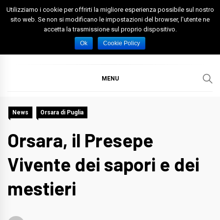
Skip
Utilizziamo i cookie per offrirti la migliore esperienza possibile sul nostro
to
sito web. Se non si modificano le impostazioni del browser, l'utente ne
accetta la trasmissione sul proprio dispositivo.
content
Spazio Foggia
Foggia News Calcio Eventi e Attività nella Capitanata
Ok
Cookie Policy
MENU
News
Orsara di Puglia
Orsara, il Presepe
Vivente dei sapori e dei
mestieri