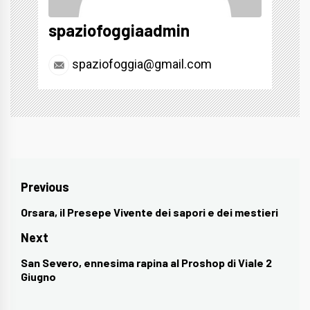
spaziofoggiaadmin
spaziofoggia@gmail.com
Navigazione
Previous
articoli
Orsara, il Presepe Vivente dei sapori e dei mestieri
Previous
post:
Next
San Severo, ennesima rapina al Proshop di Viale 2
Next
Giugno
post: