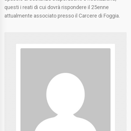
questi i reati di cui dovrà rispondere il 25enne
attualmente associato presso il Carcere di Foggia.