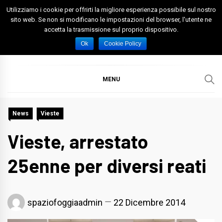
Skip
Utilizziamo i cookie per offrirti la migliore esperienza possibile sul nostro
to
sito web. Se non si modificano le impostazioni del browser, l'utente ne
accetta la trasmissione sul proprio dispositivo.
content
Spazio Foggia
Foggia News Calcio Eventi e Attività nella Capitanata
Ok
Cookie Policy
MENU
News
Vieste
Vieste, arrestato
25enne per diversi reati
spaziofoggiaadmin
22 Dicembre 2014