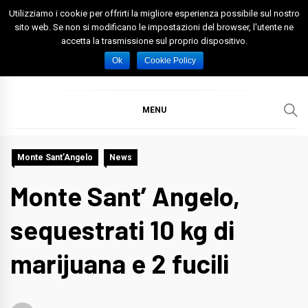
Skip
Utilizziamo i cookie per offrirti la migliore esperienza possibile sul nostro
to
sito web. Se non si modificano le impostazioni del browser, l'utente ne
accetta la trasmissione sul proprio dispositivo.
content
Spazio Foggia
Foggia News Calcio Eventi e Attività nella Capitanata
Ok
Cookie Policy
MENU
Monte Sant’Angelo
News
Monte Sant’ Angelo,
sequestrati 10 kg di
marijuana e 2 fucili