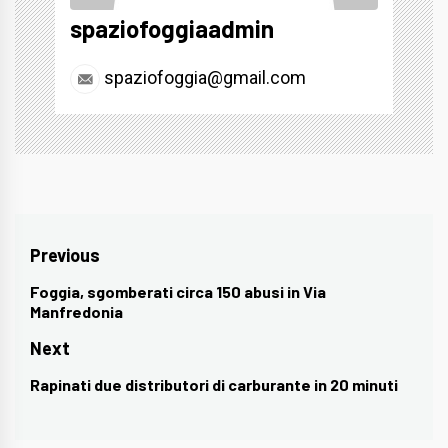
spaziofoggiaadmin
spaziofoggia@gmail.com
Navigazione
Previous
articoli
Foggia, sgomberati circa 150 abusi in Via
Previous
Manfredonia
post:
Next
Rapinati due distributori di carburante in 20 minuti
Next
post: