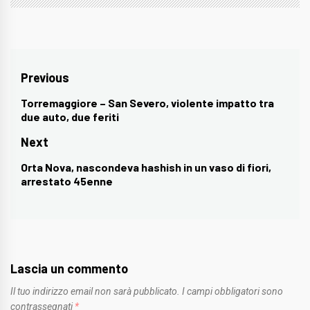
Navigazione
Previous
articoli
Torremaggiore – San Severo, violente impatto tra
Previous
due auto, due feriti
post:
Next
Orta Nova, nascondeva hashish in un vaso di fiori,
Next
arrestato 45enne
post:
Lascia un commento
Il tuo indirizzo email non sarà pubblicato.
I campi obbligatori sono
contrassegnati
*