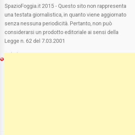
SpazioFoggia.it 2015 - Questo sito non rappresenta
una testata giornalistica, in quanto viene aggiornato
senza nessuna periodicità. Pertanto, non può
considerarsi un prodotto editoriale ai sensi della
Legge n. 62 del 7.03.2001
Chi Siamo
Spaziofoggia.it è stato realizzato da
Etucisei.it
-
Sebastiano Capozzi.
Se vuoi collaborare con Spaziofoggia invia il tuo
curriculum a :
spaziofoggia@gmail.com