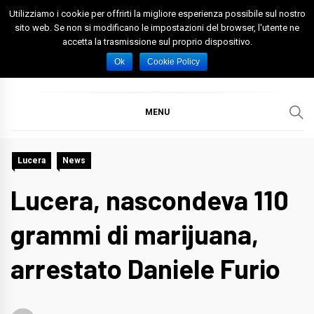
Skip
Utilizziamo i cookie per offrirti la migliore esperienza possibile sul nostro
to
sito web. Se non si modificano le impostazioni del browser, l'utente ne
accetta la trasmissione sul proprio dispositivo.
content
Spazio Foggia
Foggia News Calcio Eventi e Attività nella Capitanata
Ok
Cookie Policy
MENU
Lucera
News
Lucera, nascondeva 110
grammi di marijuana,
arrestato Daniele Furio