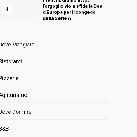
l’orgoglio viola sfida la Dea
4
d’Europa per il congedo
della Serie A
Dove Mangiare
Ristoranti
Pizzerie
Agriturismo
Dove Dormire
B&B