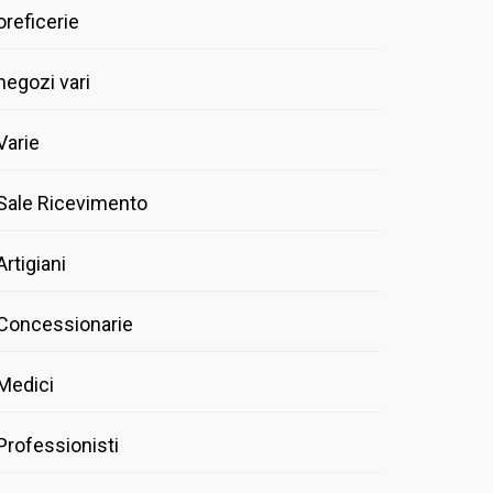
oreficerie
negozi vari
Varie
Sale Ricevimento
Artigiani
Concessionarie
Medici
Professionisti