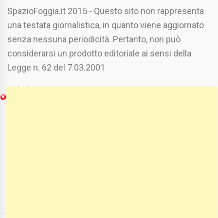
SpazioFoggia.it 2015 - Questo sito non rappresenta
una testata giornalistica, in quanto viene aggiornato
senza nessuna periodicità. Pertanto, non può
considerarsi un prodotto editoriale ai sensi della
Legge n. 62 del 7.03.2001
Chi Siamo
Spaziofoggia.it è stato realizzato da
Etucisei.it
-
Sebastiano Capozzi.
Se vuoi collaborare con Spaziofoggia invia il tuo
curriculum a :
spaziofoggia@gmail.com