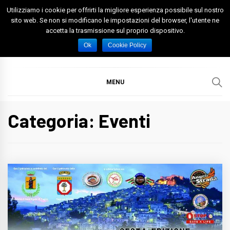
Skip
Utilizziamo i cookie per offrirti la migliore esperienza possibile sul nostro
to
sito web. Se non si modificano le impostazioni del browser, l'utente ne
accetta la trasmissione sul proprio dispositivo.
content
Spazio Foggia
Foggia News Calcio Eventi e Attività nella Capitanata
Ok
Cookie Policy
MENU
Categoria: Eventi