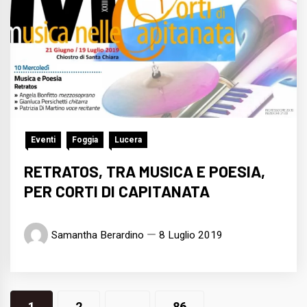
Eventi
Foggia
Lucera
RETRATOS, TRA MUSICA E POESIA,
PER CORTI DI CAPITANATA
Samantha Berardino
8 Luglio 2019
Navigazione
1
2
…
86